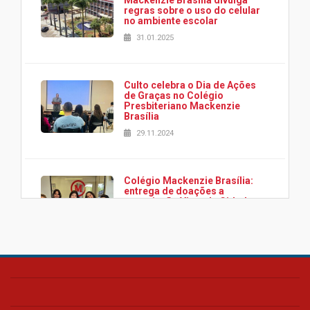
Mackenzie Brasília divulga
regras sobre o uso do celular
no ambiente escolar
31.01.2025
Culto celebra o Dia de Ações
de Graças no Colégio
Presbiteriano Mackenzie
Brasília
29.11.2024
Colégio Mackenzie Brasília:
entrega de doações a
associação Viver da Cidade
Estrutural
28.11.2024
Colégio Presbiteriano
Mackenzie Brasília oferece
curso gratuito de inglês para
os funcionários