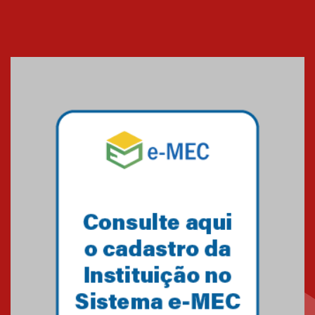
25.11.2024
XVI Copa España: nado
artístico do Mackenzie de
Brasília conquista um total de
22 medalhas
07.11.2024
Equipe de saltos ornamentais
do Mackenzie Brasília
conquista 20 medalhas de ouro
na Copinha Brasil
05.11.2024
Gravação do projeto “Mais de
31 mil vozes com a Palavra” é
realizado no Colégio
Mackenzie Brasília
25.10.2024