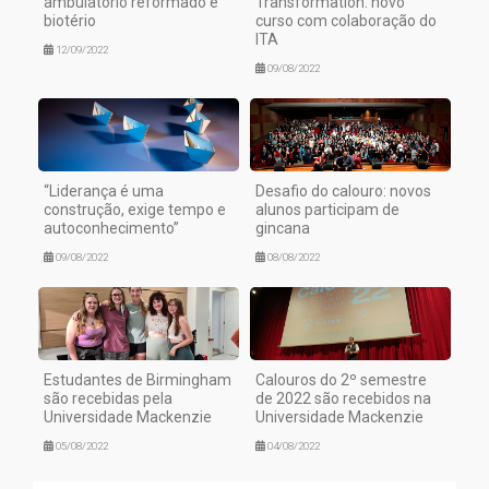
ambulatório reformado e
Transformation: novo
biotério
curso com colaboração do
ITA
12/09/2022
09/08/2022
“Liderança é uma
Desafio do calouro: novos
construção, exige tempo e
alunos participam de
autoconhecimento”
gincana
09/08/2022
08/08/2022
Estudantes de Birmingham
Calouros do 2º semestre
são recebidas pela
de 2022 são recebidos na
Universidade Mackenzie
Universidade Mackenzie
05/08/2022
04/08/2022