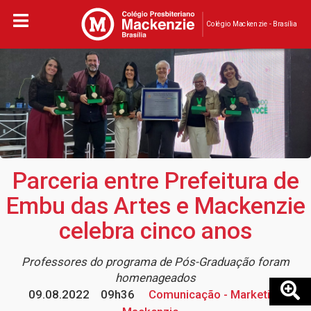
Colégio Mackenzie - Brasília
Parceria entre Prefeitura de
Embu das Artes e Mackenzie
celebra cinco anos
Professores do programa de Pós-Graduação foram
homenageados
09.08.2022
09h36
Comunicação - Marketing