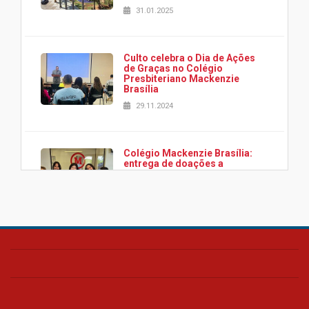
31.01.2025
Culto celebra o Dia de Ações
de Graças no Colégio
Presbiteriano Mackenzie
Brasília
29.11.2024
Colégio Mackenzie Brasília:
entrega de doações a
associação Viver da Cidade
Estrutural
28.11.2024
Colégio Presbiteriano
Mackenzie Brasília oferece
curso gratuito de inglês para
os funcionários
25.11.2024