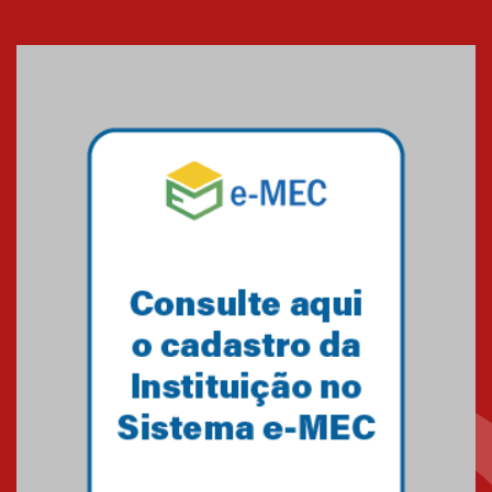
XVI Copa España: nado
artístico do Mackenzie de
Brasília conquista um total de
22 medalhas
07.11.2024
Equipe de saltos ornamentais
do Mackenzie Brasília
conquista 20 medalhas de ouro
na Copinha Brasil
05.11.2024
Gravação do projeto “Mais de
31 mil vozes com a Palavra” é
realizado no Colégio
Mackenzie Brasília
25.10.2024