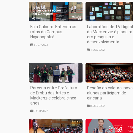
Fala Calouro: Entenda as
Laboratório de TV Digital
rotas do Campus
do Mackenzie é pioneiro
Higienópolis!
em pesquisa e
desenvolvimento
31/07/2023
11/08/2022
Parceria entre Prefeitura
Desafio do calouro: novo
de Embu das Artes e
alunos participam de
Mackenzie celebra cinco
gincana
anos
08/08/2022
09/08/2022