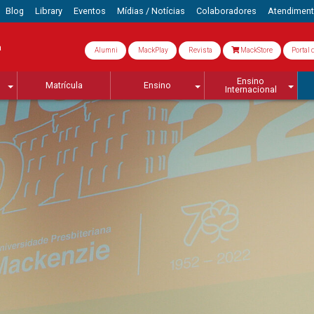
Blog
Library
Eventos
Mídias / Notícias
Colaboradores
Atendimen
a
Alumni
MackPlay
Revista
MackStore
Portal 
Ensino
Matrícula
Ensino
Internacional