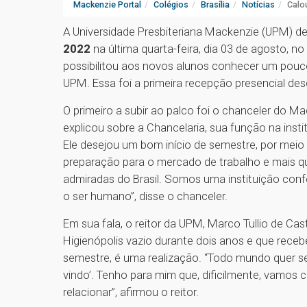
Mackenzie Portal
Colégios
Brasília
Notícias
Calo
A Universidade Presbiteriana Mackenzie (UPM) d
2022
na última quarta-feira, dia 03 de agosto, no
possibilitou aos novos alunos conhecer um pou
UPM. Essa foi a primeira recepção presencial des
O primeiro a subir ao palco foi o chanceler do M
explicou sobre a Chancelaria, sua função na insti
Ele desejou um bom início de semestre, por mei
preparação para o mercado de trabalho e mais q
admiradas do Brasil. Somos uma instituição con
o ser humano”, disse o chanceler.
Em sua fala, o reitor da UPM, Marco Tullio de Cast
Higienópolis vazio durante dois anos e que recebe
semestre, é uma realização. “Todo mundo quer s
vindo’. Tenho para mim que, dificilmente, vamos 
relacionar”, afirmou o reitor.