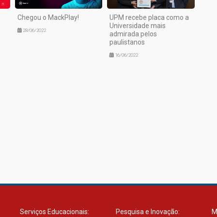
Chegou o MackPlay!
UPM recebe placa como a
Universidade mais
28/06/2022
admirada pelos
paulistanos
16/06/2022
Serviços Educacionais:
Pesquisa e Inovação:
M