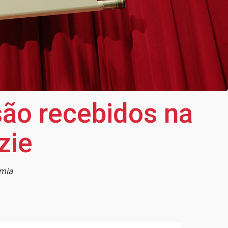
são recebidos na
zie
emia