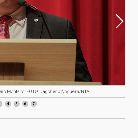
eiro Monteiro. FOTO: Dagoberto Nogueira/NTAI
O re
3
4
5
6
7