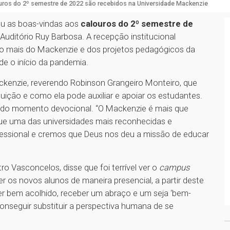
uros do 2º semestre de 2022 são recebidos na Universidade Mackenzie
eu as boas-vindas aos
calouros do 2º semestre de
 Auditório Ruy Barbosa. A recepção institucional
co mais do Mackenzie e dos projetos pedagógicos da
de o início da pandemia.
ackenzie, reverendo Robinson Grangeiro Monteiro, que
tuição e como ela pode auxiliar e apoiar os estudantes.
o do momento devocional. “O Mackenzie é mais que
ue uma das universidades mais reconhecidas e
fessional e cremos que Deus nos deu a missão de educar
ro Vasconcelos, disse que foi terrível ver o
campus
r os novos alunos de maneira presencial, a partir deste
er bem acolhido, receber um abraço e um seja ‘bem-
conseguir substituir a perspectiva humana de se