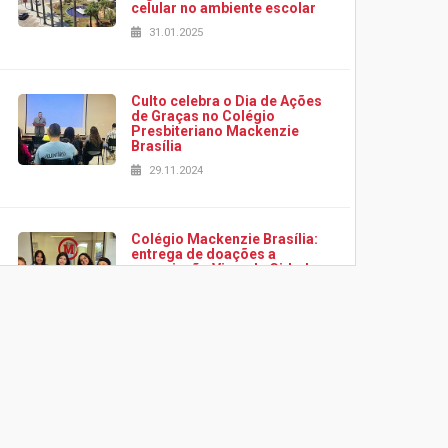
celular no ambiente escolar
31.01.2025
Culto celebra o Dia de Ações
de Graças no Colégio
Presbiteriano Mackenzie
Brasília
29.11.2024
Colégio Mackenzie Brasília:
entrega de doações a
associação Viver da Cidade
Estrutural
28.11.2024
Colégio Presbiteriano
Mackenzie Brasília oferece
curso gratuito de inglês para
os funcionários
25.11.2024