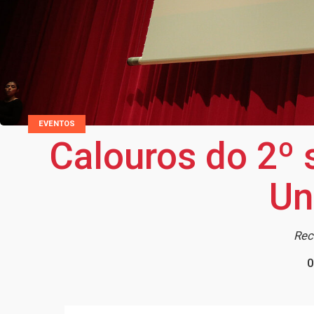
EVENTOS
Calouros do 2º 
Un
Rec
0