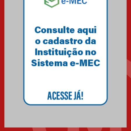
Equipe de saltos ornamentais
do Mackenzie Brasília
conquista 20 medalhas de ouro
na Copinha Brasil
05.11.2024
Gravação do projeto “Mais de
31 mil vozes com a Palavra” é
realizado no Colégio
Mackenzie Brasília
25.10.2024
Estudantes do Mackenzie
Brasília conquistam medalhas
em importantes competições
de Matemática
04.10.2024