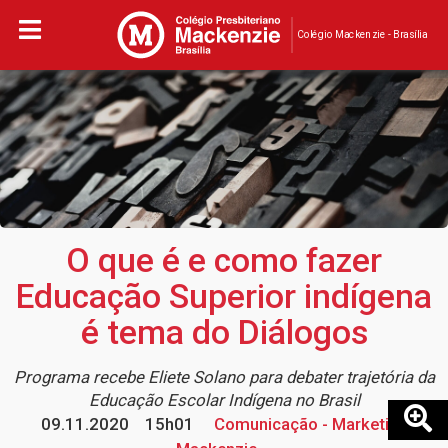
Colégio Mackenzie - Brasília
O que é e como fazer
Educação Superior indígena
é tema do Diálogos
Programa recebe Eliete Solano para debater trajetória da
Educação Escolar Indígena no Brasil
09.11.2020
15h01
Comunicação - Marketing