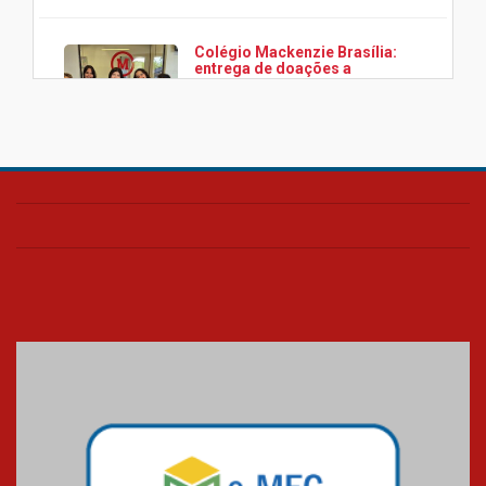
Colégio Mackenzie Brasília:
entrega de doações a
associação Viver da Cidade
Estrutural
28.11.2024
Colégio Presbiteriano
Mackenzie Brasília oferece
curso gratuito de inglês para
os funcionários
25.11.2024
XVI Copa España: nado
artístico do Mackenzie de
Brasília conquista um total de
22 medalhas
07.11.2024