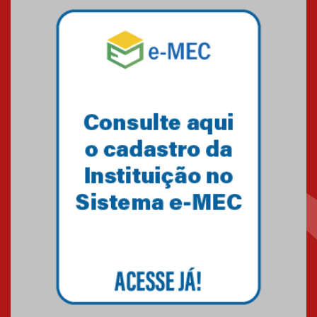
07.11.2024
Equipe de saltos ornamentais
do Mackenzie Brasília
conquista 20 medalhas de ouro
na Copinha Brasil
05.11.2024
Gravação do projeto “Mais de
31 mil vozes com a Palavra” é
realizado no Colégio
Mackenzie Brasília
25.10.2024
Estudantes do Mackenzie
Brasília conquistam medalhas
em importantes competições
de Matemática
04.10.2024