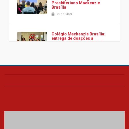
Presbiteriano Mackenzie
Brasília
29.11.2024
Colégio Mackenzie Brasília:
entrega de doações a
associação Viver da Cidade
Estrutural
28.11.2024
Colégio Presbiteriano
Mackenzie Brasília oferece
curso gratuito de inglês para
os funcionários
25.11.2024
XVI Copa España: nado
artístico do Mackenzie de
Brasília conquista um total de
22 medalhas