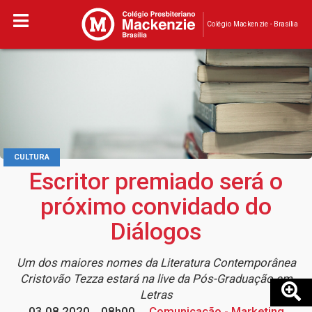
Colégio Mackenzie - Brasília
CULTURA
Escritor premiado será o
próximo convidado do
Diálogos
Um dos maiores nomes da Literatura Contemporânea
Cristovão Tezza estará na live da Pós-Graduação em
Letras
03.08.2020
08h00
Comunicação - Marketing