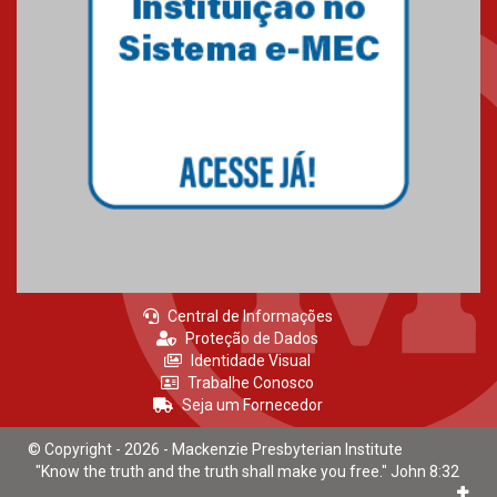
realizado no Colégio
Mackenzie Brasília
25.10.2024
Estudantes do Mackenzie
Brasília conquistam medalhas
em importantes competições
de Matemática
04.10.2024
Central de Informações
Proteção de Dados
Identidade Visual
Trabalhe Conosco
Seja um Fornecedor
© Copyright - 2026 - Mackenzie Presbyterian Institute
"Know the truth and the truth shall make you free." John 8:32