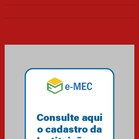
Colégio Presbiteriano
Mackenzie Brasília oferece
curso gratuito de inglês para
os funcionários
25.11.2024
XVI Copa España: nado
artístico do Mackenzie de
Brasília conquista um total de
22 medalhas
07.11.2024
Equipe de saltos ornamentais
do Mackenzie Brasília
conquista 20 medalhas de ouro
na Copinha Brasil
05.11.2024
Gravação do projeto “Mais de
31 mil vozes com a Palavra” é