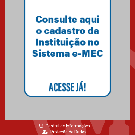
conquista 20 medalhas de ouro
na Copinha Brasil
05.11.2024
Gravação do projeto “Mais de
31 mil vozes com a Palavra” é
realizado no Colégio
Mackenzie Brasília
25.10.2024
Estudantes do Mackenzie
Brasília conquistam medalhas
em importantes competições
de Matemática
04.10.2024
Central de Informações
Proteção de Dados