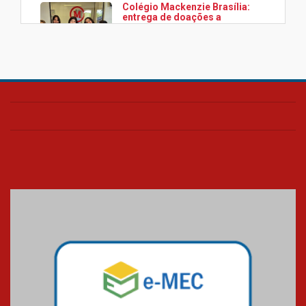
Colégio Mackenzie Brasília:
entrega de doações a
associação Viver da Cidade
Estrutural
28.11.2024
Colégio Presbiteriano
Mackenzie Brasília oferece
curso gratuito de inglês para
os funcionários
25.11.2024
XVI Copa España: nado
artístico do Mackenzie de
Brasília conquista um total de
22 medalhas
07.11.2024
Equipe de saltos ornamentais
do Mackenzie Brasília