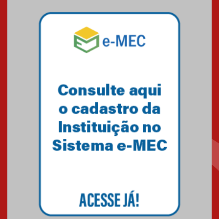
22 medalhas
07.11.2024
Equipe de saltos ornamentais
do Mackenzie Brasília
conquista 20 medalhas de ouro
na Copinha Brasil
05.11.2024
Gravação do projeto “Mais de
31 mil vozes com a Palavra” é
realizado no Colégio
Mackenzie Brasília
25.10.2024
Estudantes do Mackenzie
Brasília conquistam medalhas
em importantes competições
de Matemática
04.10.2024