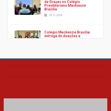
de Graças no Colégio
Presbiteriano Mackenzie
Brasília
29.11.2024
Colégio Mackenzie Brasília:
entrega de doações a
associação Viver da Cidade
Estrutural
28.11.2024
Colégio Presbiteriano
Mackenzie Brasília oferece
curso gratuito de inglês para
os funcionários
25.11.2024
XVI Copa España: nado
artístico do Mackenzie de
Brasília conquista um total de