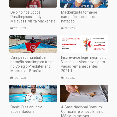
De olho nos Jogos
Mackenzista torna-se
Paralímpicos, Jady
campeão nacional de
Malavazzi visita Mackenzie
natação
20/01/2021
19/01/2021
Campeão mundial de
Inscreva-se hoje mesmo no
natação paralímpica treina
Vestibular Mackenzie para
no Colégio Presbiteriano
vagas remanescentes
Mackenzie Brasília
2021.1
19/01/2021
13/01/2021
Daniel Dias anuncia
A Base Nacional Comum
aposentadoria
Curricular e o novo Ensino
Médio: iniciativas