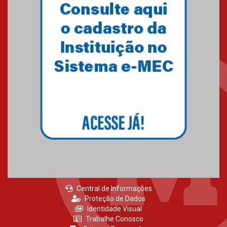
Gravação do projeto “Mais de
31 mil vozes com a Palavra” é
realizado no Colégio
Mackenzie Brasília
25.10.2024
Estudantes do Mackenzie
Brasília conquistam medalhas
em importantes competições
de Matemática
04.10.2024
Central de Informações
Proteção de Dados
Identidade Visual
Trabalhe Conosco