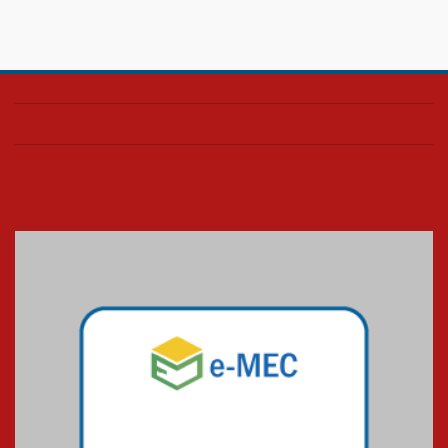
Estrutural
28.11.2024
Colégio Presbiteriano
Mackenzie Brasília oferece
curso gratuito de inglês para
os funcionários
25.11.2024
XVI Copa España: nado
artístico do Mackenzie de
Brasília conquista um total de
22 medalhas
07.11.2024
Equipe de saltos ornamentais
do Mackenzie Brasília
conquista 20 medalhas de ouro
na Copinha Brasil
05.11.2024