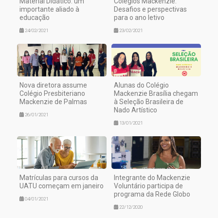
Material Didático: um
Colégios Mackenzie:
importante aliado à
Desafios e perspectivas
educação
para o ano letivo
24/02/2021
23/02/2021
Nova diretora assume
Alunas do Colégio
Colégio Presbiteriano
Mackenzie Brasília chegam
Mackenzie de Palmas
à Seleção Brasileira de
Nado Artístico
26/01/2021
13/01/2021
Matrículas para cursos da
Integrante do Mackenzie
UATU começam em janeiro
Voluntário participa de
programa da Rede Globo
04/01/2021
22/12/2020