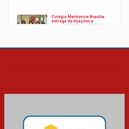
Colégio Mackenzie Brasília:
entrega de doações a
associação Viver da Cidade
Estrutural
28.11.2024
Colégio Presbiteriano
Mackenzie Brasília oferece
curso gratuito de inglês para
os funcionários
25.11.2024
XVI Copa España: nado
artístico do Mackenzie de
Brasília conquista um total de
22 medalhas
07.11.2024