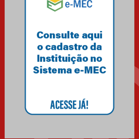
Equipe de saltos ornamentais
do Mackenzie Brasília
conquista 20 medalhas de ouro
na Copinha Brasil
05.11.2024
Gravação do projeto “Mais de
31 mil vozes com a Palavra” é
realizado no Colégio
Mackenzie Brasília
25.10.2024
Estudantes do Mackenzie
Brasília conquistam medalhas
em importantes competições
de Matemática
04.10.2024