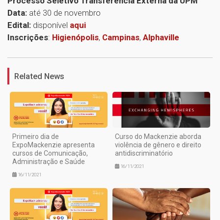
Processo Seletivo Transferência Externa da UPM
Data:
até 30 de novembro
Edital:
disponível
aqui
Inscrições
:
Higienópolis
,
Campinas
,
Alphaville
1
Related News
Primeiro dia de
Curso do Mackenzie aborda
ExpoMackenzie apresenta
violência de gênero e direito
cursos de Comunicação,
antidiscriminatório
Administração e Saúde
16/11/2021
16/11/2021