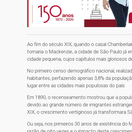
Ao fim do século XIX, quando o casal Chamberlai
tornaria o Mackenzie, a cidade de São Paulo já 
cidade pequena, cujos capítulos mais gloriosos de
No primeiro censo demográfico nacional, realiza
habitantes, perfazendo apenas 3,8% da populaç
lugar entre as cidades mais populosas do país.
Em 1890, o recenseamento mostrou que a populaç
devido ao grande número de imigrantes estrangei
XIX, o crescimento vertiginoso já transformara S
Ou seja, nos primeiros 30 anos de existência d
razão de oito vezes e o impacto deste crescime