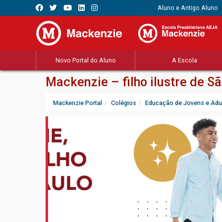
Aluno e Antigo Aluno
Novo Portal do Aluno
A Escola
Mackenzie – filho ilustre de S
Mackenzie Portal
Colégios
Educação de Jovens e Adu