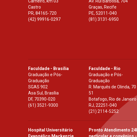
Carneiro, km 03
Av. Rui Barbosa, 704
Castro
Graças, Recife
PR
,
84165-720
PE
,
52011-040
(42) 99916-0297
(81) 3131-6950
Faculdade - Brasília
Faculdade - Rio
Graduação e Pós-
Graduação e Pós-
Graduação
Graduação
SGAS 902
R. Marquês de Olinda, 70
Asa Sul, Brasília
51
DF
,
70390-020
Botafogo, Rio de Janeiro
(61) 3521-9300
RJ
,
22251-040
(21) 2114-5252
Hospital Universitário
Pronto Atendimento 24
Evangélico Mackenzie
particular e convênios -