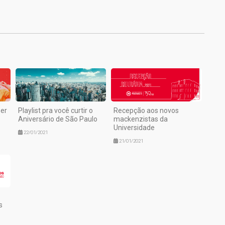
1
ser
Playlist pra você curtir o
Recepção aos novos
Aniversário de São Paulo
mackenzistas da
Universidade
22/01/2021
21/01/2021
s