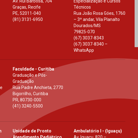
Av. Rui Barbosa, 704
Especialização e Cursos
Graças, Recife
Técnicos
PE
,
52011-040
Rua João Rosa Góes, 1760
(81) 3131-6950
– 3º andar, Vila Planalto
Dourados
/
MS
79825-070
(67) 3037-8343
(67) 3037-8340 –
WhatsApp
Faculdade - Curitiba
Graduação e Pós-
Graduação
 e
Rua Padre Anchieta, 2770
Bigorrilho, Curitiba
PR
,
80730-000
(41) 3240-5500
h
Unidade de Pronto
Ambulatório I - (Iguaçu)
Atendimento Pediátrico
Av. Iguaçu, 820 –