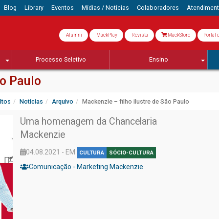
Blog
Library
Eventos
Mídias / Notícias
Colaboradores
Atendimen
Alumni
MackPlay
Revista
MackStore
Portal 
Processo Seletivo
Ensino
ão Paulo
ltos
Notícias
Arquivo
Mackenzie – filho ilustre de São Paulo
Uma homenagem da Chancelaria
Mackenzie
04.08.2021 - EM
CULTURA
SÓCIO-CULTURA
Comunicação - Marketing Mackenzie