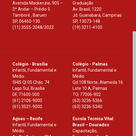
Avenida Mackenzie, 905 –
Graduação
2º Andar – Prédio 5
Av. Brasil, 1220
Tamboré , Barueri
Jd. Guanabara, Campinas
SP
,
06460-130
SP
,
13073-148
(11) 3555-2048/2022.
(19) 3211-4100
Colégio - Brasília
Colégio - Palmas
Infantil, Fundamental e
Infantil, Fundamental e
Médio
Médio
SHIS Ql 05 Chác. 74
Qd.108 Norte, Alameda 16
Lago Sul, Brasília
Lote 10 A, Palmas
DF
,
71600-500
TO
,
77006-902
(61) 2106-9000
(63) 3236-5366
(61) 3521-9000
(63) 3236-5340
Agnes – Recife
Escola Técnica Vital
Infantil, Fundamental e
Brasil – Dourados
Médio
Capacitação,