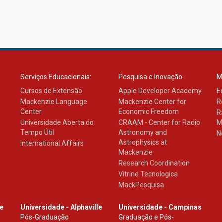
Serviços Educacionais:
Pesquisa e Inovação:
M
Cursos de Extensão
Apple Developer Academy
E
Mackenzie Language
Mackenzie Center for
R
Center
Economic Freedom
R
Universidade Aberta do
CRAAM - Center for Radio
M
Tempo Útil
Astronomy and
N
Astrophysics at
International Affairs
Mackenzie
Research Coordination
Vitrine Tecnologica
MackPesquisa
le
Universidade - Alphaville
Universidade - Campinas
Pós-Graduação
Graduação e Pós-