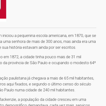
n iniciou a pequenina escola americana, em 1870, que se
era uma senhora de mais de 300 anos, mas ainda era uma
 sua história estavam ainda por ser escritos.
do em 1872, a cidade tinha pouco mais de 31 mil
ão da província de São Paulo e ocupando o modesto 64º
ão paulistana já chegava a mais de 65 mil habitantes,
ros aqui fixados, e segundo o último censo do século
ão Paulo numa cidade de 240 mil habitantes.
o Mackenzie, a população da cidade cresceu em uma
nto demográfico demandava, cada vez mais, serviços