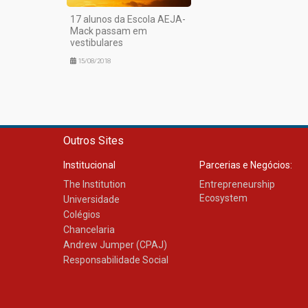
17 alunos da Escola AEJA-
Mack passam em
vestibulares
15/08/2018
Outros Sites
Institucional
Parcerias e Negócios:
The Institution
Entrepreneurship
Ecosystem
Universidade
Colégios
Chancelaria
Andrew Jumper (CPAJ)
Responsabilidade Social