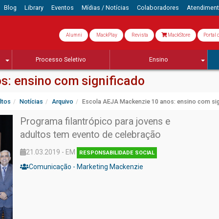
Blog
Library
Eventos
Mídias / Notícias
Colaboradores
Atendimen
Alumni
MackPlay
Revista
MackStore
Portal 
Processo Seletivo
Ensino
s: ensino com significado
ltos
Notícias
Arquivo
Escola AEJA Mackenzie 10 anos: ensino com sig
Programa filantrópico para jovens e
adultos tem evento de celebração
21.03.2019 - EM
RESPONSABILIDADE SOCIAL
Comunicação - Marketing Mackenzie