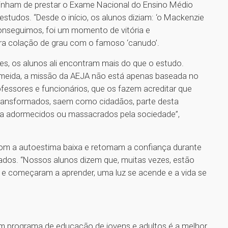
tinham de prestar o Exame Nacional do Ensino Médio
tudos. “Desde o início, os alunos diziam: ‘o Mackenzie
conseguimos, foi um momento de vitória e
ra colação de grau com o famoso ‘canudo’.
s, os alunos ali encontram mais do que o estudo.
lmeida, a missão da AEJA não está apenas baseada no
ofessores e funcionários, que os fazem acreditar que
transformados, saem como cidadãos, parte desta
ra adormecidos ou massacrados pela sociedade”,
om a autoestima baixa e retomam a confiança durante
zados. “Nossos alunos dizem que, muitas vezes, estão
 e começaram a aprender, uma luz se acende e a vida se
um programa de educação de jovens e adultos é a melhor