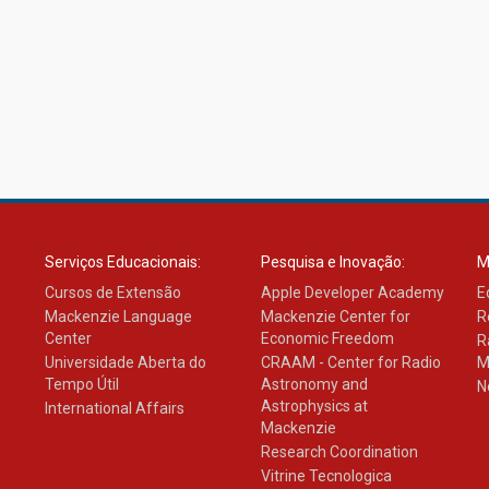
Serviços Educacionais:
Pesquisa e Inovação:
M
Cursos de Extensão
Apple Developer Academy
E
Mackenzie Language
Mackenzie Center for
R
Center
Economic Freedom
R
Universidade Aberta do
CRAAM - Center for Radio
M
Tempo Útil
Astronomy and
N
Astrophysics at
International Affairs
Mackenzie
Research Coordination
Vitrine Tecnologica