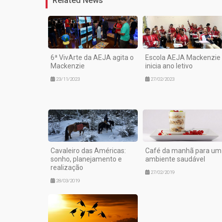
6ª VivArte da AEJA agita o
Escola AEJA Mackenzie
Mackenzie
inicia ano letivo
23/11/2023
27/02/2023
Cavaleiro das Américas:
Café da manhã para um
sonho, planejamento e
ambiente saudável
realização
27/02/2019
28/03/2019