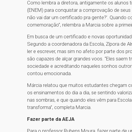
Como lembra a diretora, antigamente os alunos 
(ENEM) para conquistar a comprovação de seus es
não vai dar um certificado pra gente?’. Quando 
comemoração”, relembra a Marcia sobre a primei
Em busca de um certificado e novas oportunidade
Segundo a coordenadora da Escola, Zípora de A
ler e escrever, mas sim no afeto por parte dos pr
são capazes de alçar grandes voos. “Eles saem 
sociedade e acreditando naqueles sonhos outro
contou emocionada.
Márcia relatou que muitos estudantes chegam c
os ensinamentos do dia a dia, se sentindo valori
nas sombras, e que quando eles vêm para Escola
transforma”, completa Marcia.
Fazer parte da AEJA
Para o professor Rubens Moura, fazer parte de 