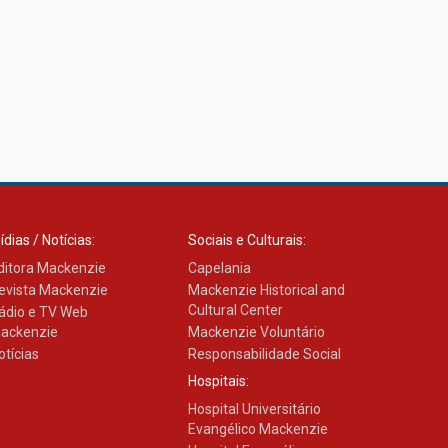
ídias / Notícias:
Sociais e Culturais:
ditora Mackenzie
Capelania
evista Mackenzie
Mackenzie Historical and
Cultural Center
ádio e TV Web
ackenzie
Mackenzie Voluntário
otícias
Responsabilidade Social
Hospitais:
Hospital Universitário
Evangélico Mackenzie