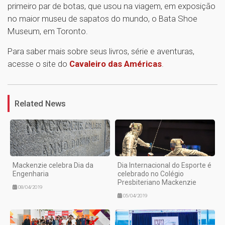
primeiro par de botas, que usou na viagem, em exposição
no maior museu de sapatos do mundo, o Bata Shoe
Museum, em Toronto.
Para saber mais sobre seus livros, série e aventuras,
acesse o site do
Cavaleiro das Américas
.
1
Related News
Mackenzie celebra Dia da
Dia Internacional do Esporte é
Engenharia
celebrado no Colégio
Presbiteriano Mackenzie
08/04/2019
05/04/2019