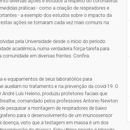
to diversas ações e estudos a respeito do coronavírus
edidas práticas - como a criação de respiradores e
tantes - a exemplo dos estudos sobre o impacto da
 -, estas ações se tornaram cada vez mais comuns na
vidas pela Universidade desde o início do período
idade acadêmica, numa verdadeira força-tarefa para
a comunidade em diversas frentes. Confira:
ra e equipamentos de seus laboratórios para
e auxiliam no tratamento e na prevenção da covid-19. O
 André Luís Heleno, produziu protetores faciais que
k Breathe, comandado pelos professores Antonio Newton
u de pesquisar a montagem de respiradores de baixo
grafeno para o desenvolvimento de um imunossensor
 da doença, visto que a testagem em massa é um dos
disseminação da doença. Este último projeto é liderado