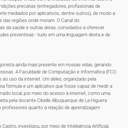
ições precárias (entregadores, profissionais de
orte mediados por aplicativos, dentre outros), de modo a
s e das regiões onde moram. O Canal do
ais da saúde e outras áreas, convidados a oferecer
des preventivas - tudo em uma linguagem direta e de
gonista ainda mais presente em nossas vidas, gerando
pessoas. A Faculdade de Computação e Informática (FCI)
ao uso da internet. Um deles, organizado pela
uma fórmula e um aplicativo que fosse capaz de medir a
ado local, por meio do acesso à internet, como uma
eita pela docente Cibelle Albuquerque de La Higuera
 professores quanto à relação de aprendizagem
.
astro, investigou, por meio de Inteligência Artificial,