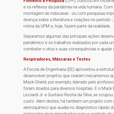
Fomento à Pesquisa
(CFP), colocou em movimen
e os reflexos da pandemia na vida humana. Com m
montagem de máscaras - ou com pesquisas impor
doença sobre a literatura e criações no período
rotina da UPM e, hoje, fazem parte da realidade.
Separamos algumas das principais ações desenvol
pandêmico e os trabalhos realizados por cada un
combater o vírus e suas consequências e ajudar 
Respiradores, Máscaras e Testes
A Escola de Engenharia (EE) aproveitou a estrutu
desenvolver projetos que criaram mecanismos qu
Mack-Shield, por exemplo, liderado pelo professor
foram doados para diversos hospitais. E o Mac
Licciardi Jr. e Gustavo Rocha da Silva, se ocupo
custo. Além destes, há também um projeto com 
eletroquímico que auxilia no diagnóstico rápido
protocolos mais importantes para o controle da 