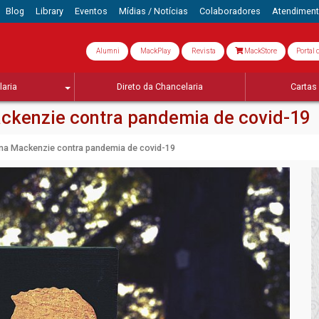
Blog
Library
Eventos
Mídias / Notícias
Colaboradores
Atendimen
Alumni
MackPlay
Revista
MackStore
Portal 
aria
Direto da Chancelaria
Cartas 
ackenzie contra pandemia de covid-19
ana Mackenzie contra pandemia de covid-19