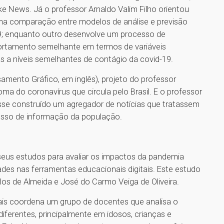
 News. Já o professor Arnaldo Valim Filho orientou
a uma comparação entre modelos de análise e previsão
19; enquanto outro desenvolve um processo de
rtamento semelhante em termos de variáveis
 a níveis semelhantes de contágio da covid-19.
mento Gráfico, em inglês), projeto do professor
oma do coronavírus que circula pelo Brasil. E o professor
sse construído um agregador de notícias que tratassem
cesso de informação da população.
e seus estudos para avaliar os impactos da pandemia
dades nas ferramentas educacionais digitais. Este estudo
os de Almeida e José do Carmo Veiga de Oliveira.
Rais coordena um grupo de docentes que analisa o
iferentes, principalmente em idosos, crianças e