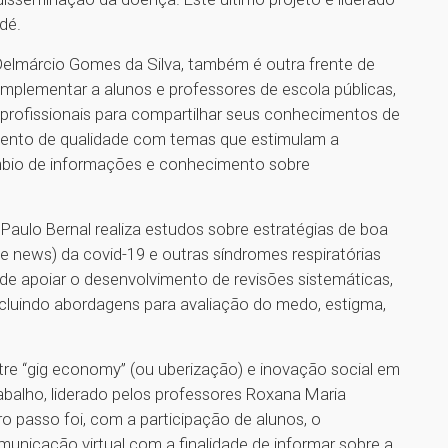
udé.
r Delmárcio Gomes da Silva, também é outra frente de
mplementar a alunos e professores de escola públicas,
 profissionais para compartilhar seus conhecimentos de
mento de qualidade com temas que estimulam a
câmbio de informações e conhecimento sobre
 Paulo Bernal realiza estudos sobre estratégias de boa
e news) da covid-19 e outras síndromes respiratórias
de apoiar o desenvolvimento de revisões sistemáticas,
incluindo abordagens para avaliação do medo, estigma,
re “gig economy” (ou uberização) e inovação social em
balho, liderado pelos professores Roxana Maria
o passo foi, com a participação de alunos, o
nicação virtual com a finalidade de informar sobre a