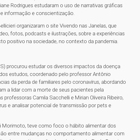
ane Rodrigues estudaram o uso de narrativas gráficas
de informação e conscientização.
llicieri organizaram o site Vivendo nas Janelas, que
eo, fotos, podcasts e ilustrações, sobre a experiências
o positivo na sociedade, no contexto da pandemia.
BS) procurou estudar os diversos impactos da doença
m dos estudos, coordenado pelo professor Antônio
ias da perda de familiares pelo coronavírus, abordando
am a lidar com a morte de seus pacientes pela
 professoras Camila Sacchelli e Mirian Oliveira Ribeiro,
rus e analisar potencial de transmissão por pets e
i Morimoto, teve como foco o hábito alimentar dos
elação entre mudanças no comportamento alimentar com