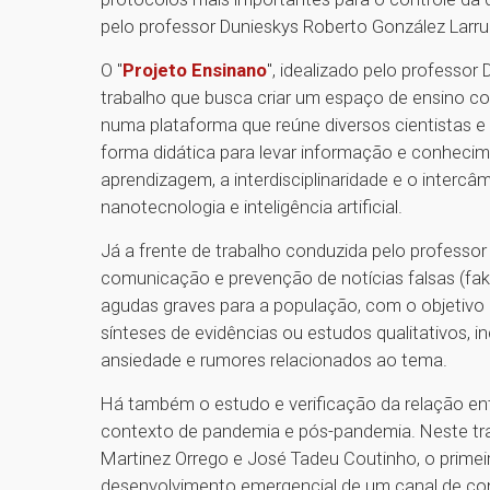
pelo professor Dunieskys Roberto González Larr
O "
Projeto Ensinano
", idealizado pelo professo
trabalho que busca criar um espaço de ensino co
numa plataforma que reúne diversos cientistas e
forma didática para levar informação e conheci
aprendizagem, a interdisciplinaridade e o inter
nanotecnologia e inteligência artificial.
Já a frente de trabalho conduzida pelo professor
comunicação e prevenção de notícias falsas (fak
agudas graves para a população, com o objetivo 
sínteses de evidências ou estudos qualitativos, 
ansiedade e rumores relacionados ao tema.
Há também o estudo e verificação da relação ent
contexto de pandemia e pós-pandemia. Neste tra
Martinez Orrego e José Tadeu Coutinho, o primeir
desenvolvimento emergencial de um canal de comu