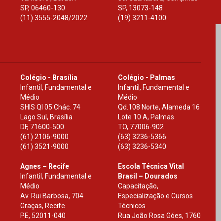
SP
,
06460-130
SP
,
13073-148
(11) 3555-2048/2022.
(19) 3211-4100
Colégio - Brasília
Colégio - Palmas
Infantil, Fundamental e
Infantil, Fundamental e
Médio
Médio
SHIS Ql 05 Chác. 74
Qd.108 Norte, Alameda 16
Lago Sul, Brasília
Lote 10 A, Palmas
DF
,
71600-500
TO
,
77006-902
(61) 2106-9000
(63) 3236-5366
(61) 3521-9000
(63) 3236-5340
Agnes – Recife
Escola Técnica Vital
Infantil, Fundamental e
Brasil – Dourados
Médio
Capacitação,
Av. Rui Barbosa, 704
Especialização e Cursos
Graças, Recife
Técnicos
PE
,
52011-040
Rua João Rosa Góes, 1760