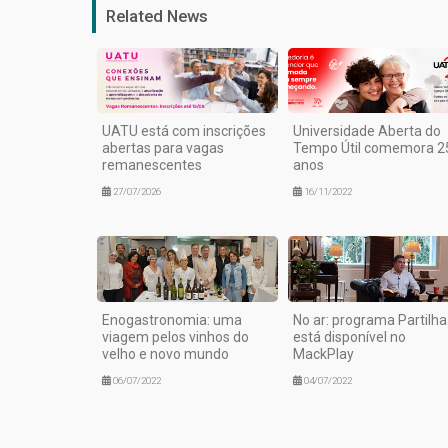
Related News
UATU está com inscrições
Universidade Aberta do
abertas para vagas
Tempo Útil comemora 2
remanescentes
anos
27/07/2026
16/11/2022
Enogastronomia: uma
No ar: programa Partilha
viagem pelos vinhos do
está disponível no
velho e novo mundo
MackPlay
06/07/2022
04/07/2022