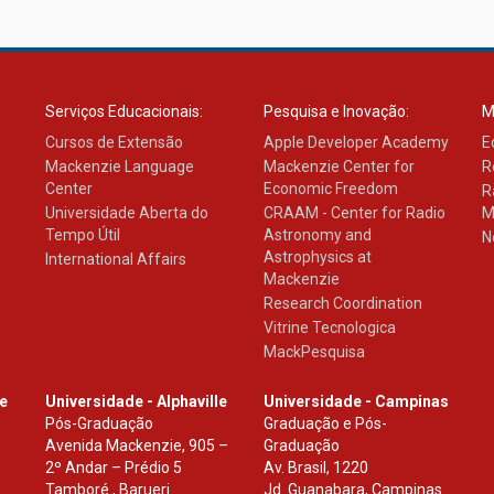
Serviços Educacionais:
Pesquisa e Inovação:
M
Cursos de Extensão
Apple Developer Academy
E
Mackenzie Language
Mackenzie Center for
R
Center
Economic Freedom
R
Universidade Aberta do
CRAAM - Center for Radio
M
Tempo Útil
Astronomy and
N
Astrophysics at
International Affairs
Mackenzie
Research Coordination
Vitrine Tecnologica
MackPesquisa
le
Universidade - Alphaville
Universidade - Campinas
Pós-Graduação
Graduação e Pós-
Avenida Mackenzie, 905 –
Graduação
2º Andar – Prédio 5
Av. Brasil, 1220
Tamboré , Barueri
Jd. Guanabara, Campinas