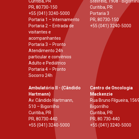
Curitiba, PR
Stellfeld, 1908 - Bigorrilh
PR
,
80730-150
Curitiba, PR
+55 (041) 3240-5000
Portaria 3
Portaria 1 – Internamento
PR
,
80730-150
Portaria 2 – Entrada de
+55 (041) 3240-5000
visitantes e
acompanhantes
Portaria 3 – Pronto
Atendimento 24h
particular e convênios
Adulto e Pediátrico
Portaria 4 – Pronto
Socorro 24h
Ambulatório II - (Cândido
Centro de Oncologia
Hartmann)
Mackenzie
Av. Cândido Hartmann,
Rua Bruno Filgueira, 1569
510 – Bigorrilho
Bigorrilho
Curitiba, PR
Curitiba, PR
PR
,
80730-440
PR
,
80.730-440
+55 (041) 3240-5000
+55 (041) 3240-5000