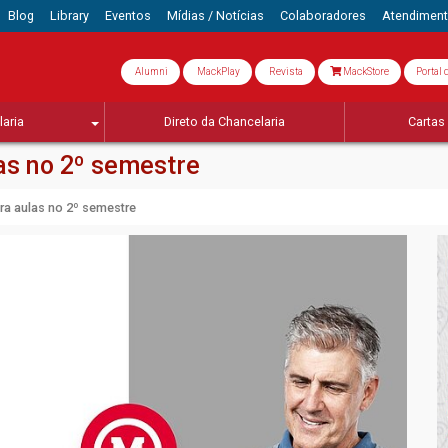
Blog
Library
Eventos
Mídias / Notícias
Colaboradores
Atendimen
Alumni
MackPlay
Revista
MackStore
Portal 
aria
Direto da Chancelaria
Cartas 
as no 2º semestre
ra aulas no 2º semestre