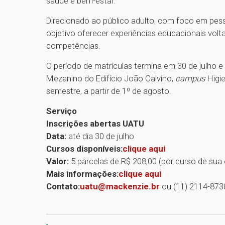
saúde e bem-estar.
Direcionado ao público adulto, com foco em pes
objetivo oferecer experiências educacionais vol
competências.
O período de matrículas termina em 30 de julho e
Mezanino do Edifício João Calvino,
campus
Higi
semestre, a partir de 1º de agosto.
Serviço
Inscrições abertas UATU
Data:
até dia 30 de julho
Cursos disponíveis:
clique aqui
Valor:
5 parcelas de R$ 208,00 (por curso de sua
Mais informações:
clique aqui
Contato:
uatu@mackenzie.br
ou (11) 2114-87