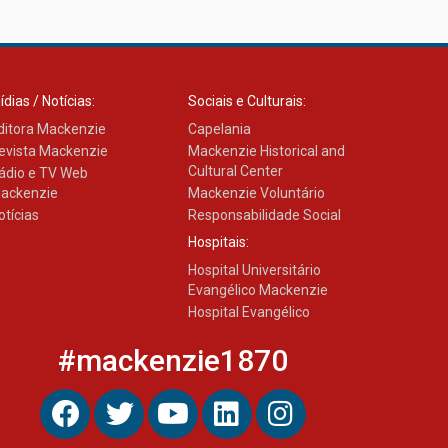
27.02.2026
Mackenzie recepciona
ídias / Notícias:
Sociais e Culturais:
calouros do primeiro
semestre de 2026
ditora Mackenzie
Capelania
06.02.2026
evista Mackenzie
Mackenzie Historical and
Cultural Center
ádio e TV Web
ackenzie
Mackenzie Voluntário
otícias
Responsabilidade Social
Hospitais:
Hospital Universitário
Evangélico Mackenzie
Hospital Evangélico
#mackenzie1870