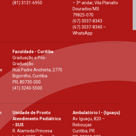
(81) 3131-6950
– 3º andar, Vila Planalto
Dourados
/
MS
79825-070
(67) 3037-8343
(67) 3037-8340 –
WhatsApp
Faculdade - Curitiba
Graduação e Pós-
Graduação
 e
Rua Padre Anchieta, 2770
Bigorrilho, Curitiba
PR
,
80730-000
(41) 3240-5500
h
Unidade de Pronto
Ambulatório I - (Iguaçu)
Atendimento Pediátrico
Av. Iguaçu, 820 –
- SUS
Rebouças
R. Alameda Princesa
Curitiba, PR