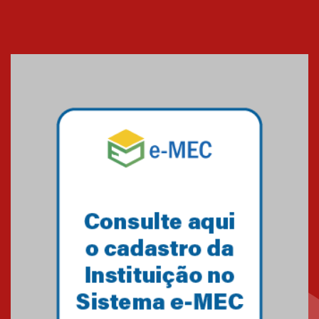
Cerimônia do Jaleco marca
entrada de novos alunos de
Medicina em Alphaville
09.03.2026
Mackenzie mobiliza campanha
solidária para apoiar famílias em
Minas Gerais
05.03.2026
Primeiro culto do ano ressalta o
agradecimento
27.02.2026
Mackenzie recepciona calouros