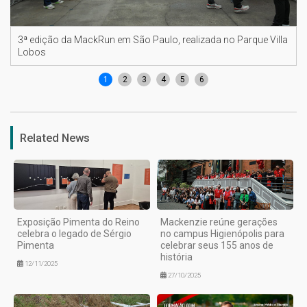
3ª edição da MackRun em São Paulo, realizada no Parque Villa
Lobos
1
2
3
4
5
6
Related News
Exposição Pimenta do Reino
Mackenzie reúne gerações
celebra o legado de Sérgio
no campus Higienópolis para
Pimenta
celebrar seus 155 anos de
história
12/11/2025
27/10/2025