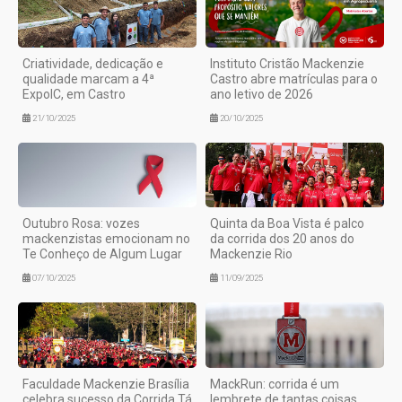
Criatividade, dedicação e
Instituto Cristão Mackenzie
qualidade marcam a 4ª
Castro abre matrículas para o
ExpoIC, em Castro
ano letivo de 2026
21/10/2025
20/10/2025
Outubro Rosa: vozes
Quinta da Boa Vista é palco
mackenzistas emocionam no
da corrida dos 20 anos do
Te Conheço de Algum Lugar
Mackenzie Rio
07/10/2025
11/09/2025
Faculdade Mackenzie Brasília
MackRun: corrida é um
celebra sucesso da Corrida Tá
lembrete de tantas coisas