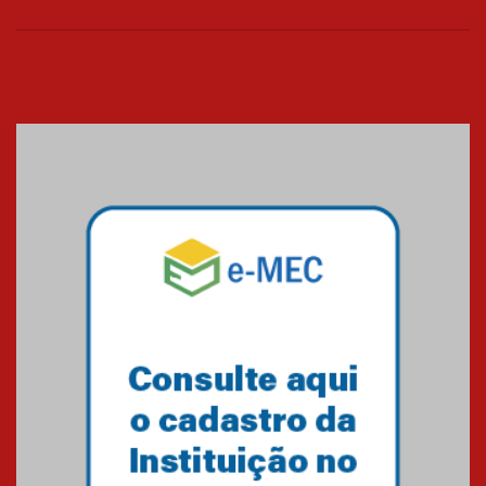
Cerimônia do Jaleco marca
entrada de novos alunos de
Medicina em Alphaville
09.03.2026
Mackenzie mobiliza campanha
solidária para apoiar famílias em
Minas Gerais
05.03.2026
Primeiro culto do ano ressalta o
agradecimento
27.02.2026