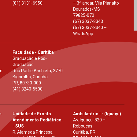
(81) 3131-6950
– 3º andar, Vila Planalto
Dourados
/
MS
79825-070
(67) 3037-8343
(67) 3037-8340 –
WhatsApp
Faculdade - Curitiba
Graduação e Pós-
Graduação
 e
Rua Padre Anchieta, 2770
Bigorrilho, Curitiba
PR
,
80730-000
(41) 3240-5500
h
Unidade de Pronto
Ambulatório I - (Iguaçu)
Atendimento Pediátrico
Av. Iguaçu, 820 –
- SUS
Rebouças
R. Alameda Princesa
Curitiba, PR