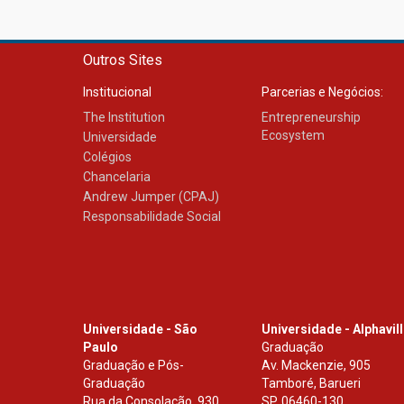
Outros Sites
Institucional
Parcerias e Negócios:
The Institution
Entrepreneurship
Ecosystem
Universidade
Colégios
Chancelaria
Andrew Jumper (CPAJ)
Responsabilidade Social
Universidade - São
Universidade - Alphavil
Paulo
Graduação
Graduação e Pós-
Av. Mackenzie, 905
Graduação
Tamboré, Barueri
Rua da Consolação, 930
SP
,
06460-130