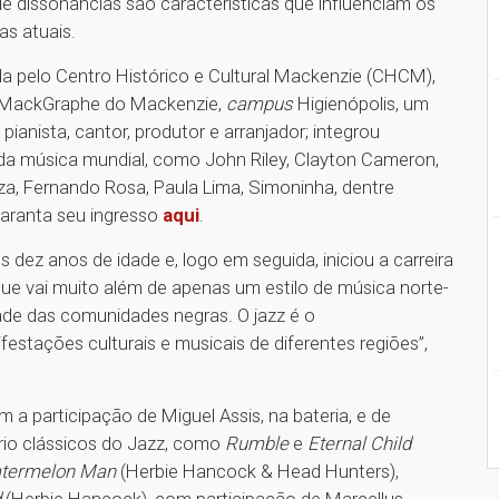
de dissonâncias são características que influenciam os
as atuais.
a pelo Centro Histórico e Cultural Mackenzie (CHCM),
do MackGraphe do Mackenzie,
campus
Higienópolis, um
pianista, cantor, produtor e arranjador; integrou
 da música mundial, como John Riley, Clayton Cameron,
za, Fernando Rosa, Paula Lima, Simoninha, dentre
garanta seu ingresso
aqui
.
 dez anos de idade e, logo em seguida, iniciou a carreira
 que vai muito além de apenas um estilo de música norte-
dade das comunidades negras. O jazz é o
estações culturais e musicais de diferentes regiões”,
 a participação de Miguel Assis, na bateria, e de
io clássicos do Jazz, como
Rumble
e
Eternal Child
termelon Man
(Herbie Hancock & Head Hunters),
d
(Herbie Hancock), com participação de Marcellus