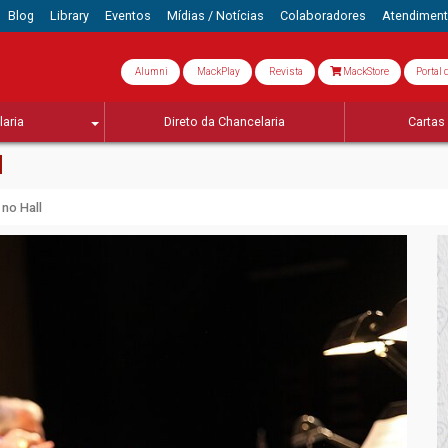
Blog
Library
Eventos
Mídias / Notícias
Colaboradores
Atendimen
Alumni
MackPlay
Revista
MackStore
Portal 
aria
Direto da Chancelaria
Cartas 
l
 no Hall