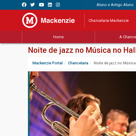
Aluno e Antigo Aluno
Chancelaria Mackenzie
Home
A Chancel
Noite de jazz no Música no Hal
Mackenzie Portal
Chancelaria
Noite de jazz no Música