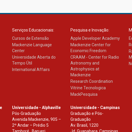
Serviços Educacionais:
Pesquisa e Inovação:
M
Cursos de Extensão
Apple Developer Academy
E
Mackenzie Language
Mackenzie Center for
R
Center
Economic Freedom
R
Universidade Aberta do
CRAAM - Center for Radio
M
Tempo Útil
Astronomy and
N
Astrophysics at
International Affairs
Mackenzie
Research Coordination
Vitrine Tecnologica
MackPesquisa
le
Universidade - Alphaville
Universidade - Campinas
Pós-Graduação
Graduação e Pós-
Avenida Mackenzie, 905 –
Graduação
2º Andar – Prédio 5
Av. Brasil, 1220
Tamboré , Barueri
Jd. Guanabara, Campinas