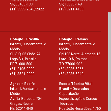
SP
,
06460-130
SP
,
13073-148
(11) 3555-2048/2022.
(19) 3211-4100
Colégio - Brasília
Colégio - Palmas
Infantil, Fundamental e
Infantil, Fundamental e
Médio
Médio
SHIS Ql 05 Chác. 74
Qd.108 Norte, Alameda 16
Lago Sul, Brasília
Lote 10 A, Palmas
DF
,
71600-500
TO
,
77006-902
(61) 2106-9000
(63) 3236-5366
(61) 3521-9000
(63) 3236-5340
Agnes – Recife
Escola Técnica Vital
Infantil, Fundamental e
Brasil – Dourados
Médio
Capacitação,
Av. Rui Barbosa, 704
Especialização e Cursos
Graças, Recife
Técnicos
PE
,
52011-040
Rua João Rosa Góes, 1760