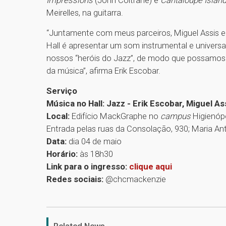
Meirelles, na guitarra.
“Juntamente com meus parceiros, Miguel Assis 
Hall é apresentar um som instrumental e universa
nossos “heróis do Jazz”, de modo que possamos
da música”, afirma Erik Escobar.
Serviço
Música no Hall: Jazz - Erik Escobar, Miguel 
Local:
Edifício MackGraphe no
campus
Higienópo
Entrada pelas ruas da Consolação, 930; Maria Ant
Data:
dia 04 de maio
Horário:
às 18h30
Link para o ingresso:
clique aqui
Redes sociais:
@chcmackenzie
Related News