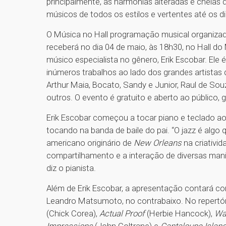
principalmente, as harmonias alteradas e cheias 
músicos de todos os estilos e vertentes até os di
O Música no Hall programação musical organizad
receberá no dia 04 de maio, às 18h30, no Hall 
músico especialista no gênero, Erik Escobar. Ele é 
inúmeros trabalhos ao lado dos grandes artistas
Arthur Maia, Bocato, Sandy e Junior, Raul de Sou
outros. O evento é gratuito e aberto ao público, 
Erik Escobar começou a tocar piano e teclado aos
tocando na banda de baile do pai. “O jazz é algo
americano originário de
New Orleans
na criativi
compartilhamento e a interação de diversas manif
diz o pianista.
Além de Erik Escobar, a apresentação contará com
Leandro Matsumoto, no contrabaixo. No repertór
(Chick Corea),
Actual Proof
(Herbie Hancock),
Wa
Impressions
(John Coltrane) e
Cantaloupe Islan