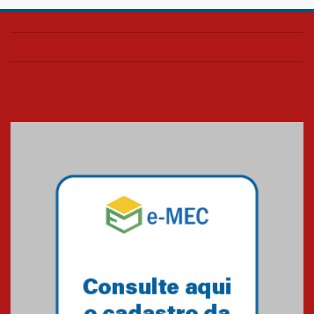
Confira como foi o culto mensal
de março
26.03.2026
Cerimônia do Jaleco marca
entrada de novos alunos de
Medicina em Alphaville
09.03.2026
Mackenzie mobiliza campanha
solidária para apoiar famílias em
Minas Gerais
05.03.2026
Primeiro culto do ano ressalta o
agradecimento