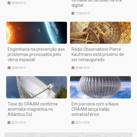
18/09/2019
digital
17/09/2019
Engenharia na prevenção aos
Rádio Observatório Pierre
problemas provocados pelo
Kaufmann está próximo de
clima espacial
ser reinaugurado
04/09/2019
29/08/2019
Tese do CRAAM confirma
Em parceira com a Nasa
anomalia magnética no
CRAAM lança balão
Atlântico Sul
estratosférico
25/07/2019
28/01/2016