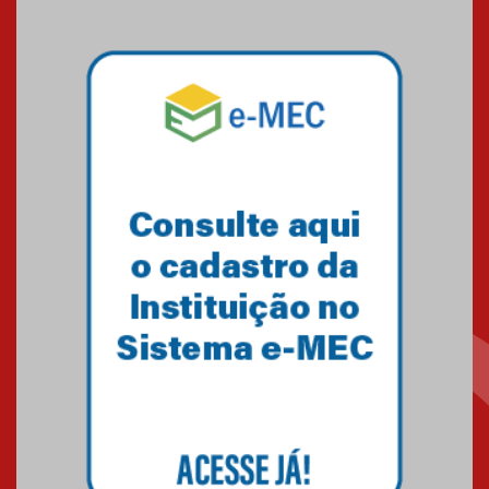
09.03.2026
Mackenzie mobiliza campanha
solidária para apoiar famílias em
Minas Gerais
05.03.2026
Primeiro culto do ano ressalta o
agradecimento
27.02.2026
Mackenzie recepciona calouros
do primeiro semestre de 2026
06.02.2026