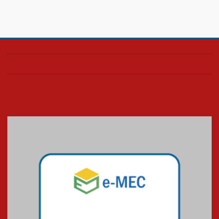
Confira como foi o culto mensal
de março
26.03.2026
Cerimônia do Jaleco marca
entrada de novos alunos de
Medicina em Alphaville
09.03.2026
Mackenzie mobiliza campanha
solidária para apoiar famílias em
Minas Gerais
05.03.2026