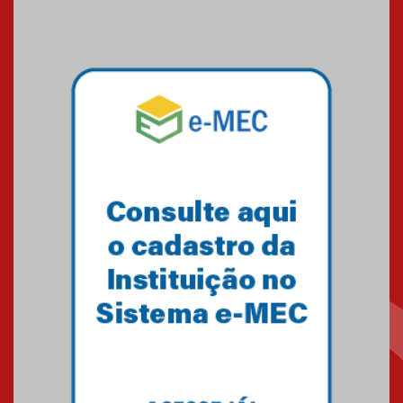
Medicina em Alphaville
09.03.2026
Mackenzie mobiliza campanha
solidária para apoiar famílias em
Minas Gerais
05.03.2026
Primeiro culto do ano ressalta o
agradecimento
27.02.2026
Mackenzie recepciona calouros
do primeiro semestre de 2026
06.02.2026