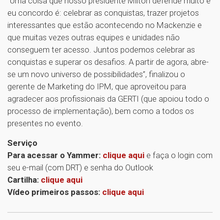
“Uma coisa que nosso presidente Milton defende muito e
eu concordo é: celebrar as conquistas, trazer projetos
interessantes que estão acontecendo no Mackenzie e
que muitas vezes outras equipes e unidades não
conseguem ter acesso. Juntos podemos celebrar as
conquistas e superar os desafios. A partir de agora, abre-
se um novo universo de possibilidades”, finalizou o
gerente de Marketing do IPM, que aproveitou para
agradecer aos profissionais da GERTI (que apoiou todo o
processo de implementação), bem como a todos os
presentes no evento.
Serviço
Para acessar o Yammer:
clique aqui
e faça o login com
seu e-mail (com DRT) e senha do Outlook
Cartilha:
clique aqui
Vídeo primeiros passos:
clique aqui
1