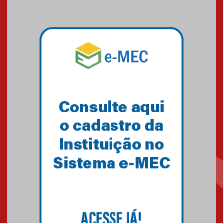
09.03.2026
Mackenzie mobiliza campanha
solidária para apoiar famílias em
Minas Gerais
05.03.2026
Primeiro culto do ano ressalta o
agradecimento
27.02.2026
Mackenzie recepciona calouros
do primeiro semestre de 2026
06.02.2026