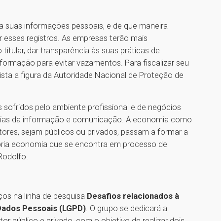
s a suas informações pessoais, e de que maneira
r esses registros. As empresas terão mais
itular, dar transparência às suas práticas de
formação para evitar vazamentos. Para fiscalizar seu
vista a figura da Autoridade Nacional de Proteção de
 sofridos pelo ambiente profissional e de negócios
ogias da informação e comunicação. A economia como
tores, sejam públicos ou privados, passam a formar a
ópria economia que se encontra em processo de
ssor Rodolfo.
ços na linha de pesquisa
Desafios relacionados à
Dados Pessoais (LGPD)
. O grupo se dedicará a
r público e privado, com o objetivo de realizar dois