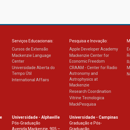
Serviços Educacionais:
Pesquisa e Inovação:
M
Cursos de Extensão
Apple Developer Academy
E
Mackenzie Language
Mackenzie Center for
R
Center
Economic Freedom
R
Universidade Aberta do
CRAAM - Center for Radio
M
Tempo Útil
Astronomy and
N
Astrophysics at
International Affairs
Mackenzie
Research Coordination
Vitrine Tecnologica
MackPesquisa
le
Universidade - Alphaville
Universidade - Campinas
Pós-Graduação
Graduação e Pós-
Avenida Mackenzie, 905 –
Graduação