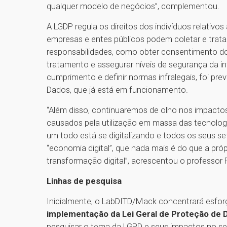
qualquer modelo de negócios”, complementou.
A LGDP regula os direitos dos indivíduos relativo
empresas e entes públicos podem coletar e trata
responsabilidades, como obter consentimento do t
tratamento e assegurar níveis de segurança da in
cumprimento e definir normas infralegais, foi pre
Dados, que já está em funcionamento.
“Além disso, continuaremos de olho nos impactos
causados pela utilização em massa das tecnol
um todo está se digitalizando e todos os seus se
“economia digital”, que nada mais é do que a pr
transformação digital”, acrescentou o profe
Linhas de pesquisa
Inicialmente, o LabDITD/Mack concentrará esfor
implementação da Lei Geral de Proteção de 
pesquisar o tema da LGPD e seus impactos no seto