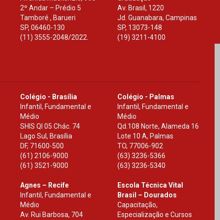
2º Andar – Prédio 5
Av. Brasil, 1220
Tamboré , Barueri
Jd. Guanabara, Campinas
SP
,
06460-130
SP
,
13073-148
(11) 3555-2048/2022.
(19) 3211-4100
Colégio - Brasília
Colégio - Palmas
Infantil, Fundamental e
Infantil, Fundamental e
Médio
Médio
SHIS Ql 05 Chác. 74
Qd.108 Norte, Alameda 16
Lago Sul, Brasília
Lote 10 A, Palmas
DF
,
71600-500
TO
,
77006-902
(61) 2106-9000
(63) 3236-5366
(61) 3521-9000
(63) 3236-5340
Agnes – Recife
Escola Técnica Vital
Infantil, Fundamental e
Brasil – Dourados
Médio
Capacitação,
Av. Rui Barbosa, 704
Especialização e Cursos