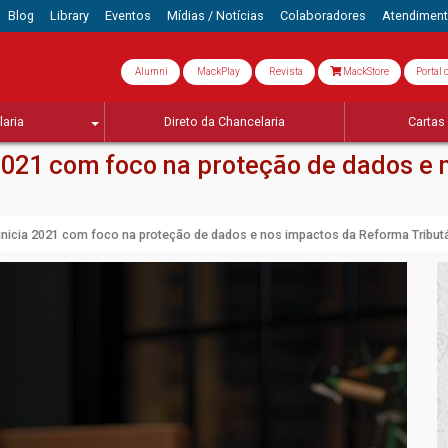
Blog
Library
Eventos
Mídias / Notícias
Colaboradores
Atendimen
Alumni
MackPlay
Revista
MackStore
Portal 
aria
Direto da Chancelaria
Cartas 
 2021 com foco na proteção de dados e
inicia 2021 com foco na proteção de dados e nos impactos da Reforma Tributá