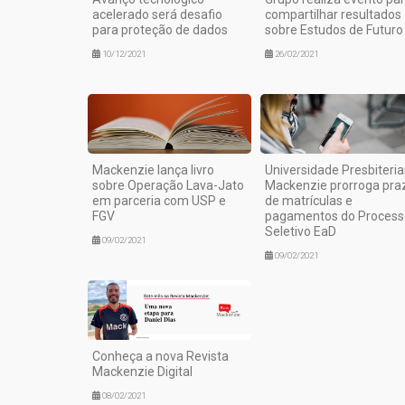
acelerado será desafio
compartilhar resultados
para proteção de dados
sobre Estudos de Futuro
10/12/2021
26/02/2021
Mackenzie lança livro
Universidade Presbiteri
sobre Operação Lava-Jato
Mackenzie prorroga pra
em parceria com USP e
de matrículas e
FGV
pagamentos do Process
Seletivo EaD
09/02/2021
09/02/2021
Conheça a nova Revista
Mackenzie Digital
08/02/2021