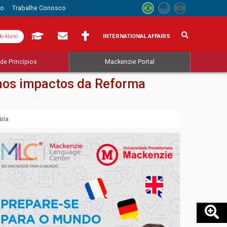
to
Trabalhe Conosco
INTERNATIONAL AFFAIRS
do Aluno
de Princípios
Mackenzie Portal
 nos impactos da Reforma
ria