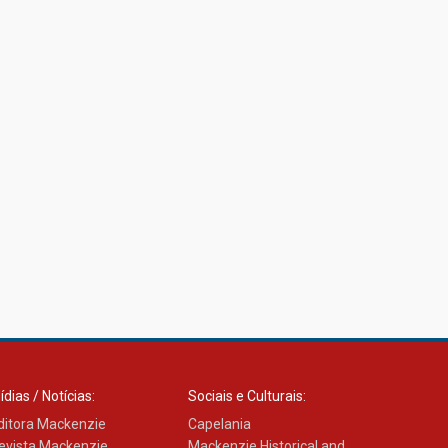
ídias / Notícias:
Sociais e Culturais:
ditora Mackenzie
Capelania
evista Mackenzie
Mackenzie Historical and