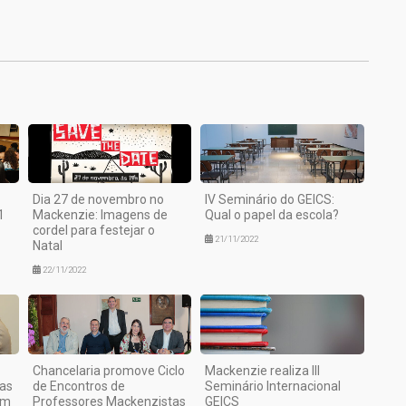
1
Dia 27 de novembro no
IV Seminário do GEICS:
1
Mackenzie: Imagens de
Qual o papel da escola?
cordel para festejar o
21/11/2022
Natal
22/11/2022
Chancelaria promove Ciclo
Mackenzie realiza III
as
de Encontros de
Seminário Internacional
um
Professores Mackenzistas
GEICS