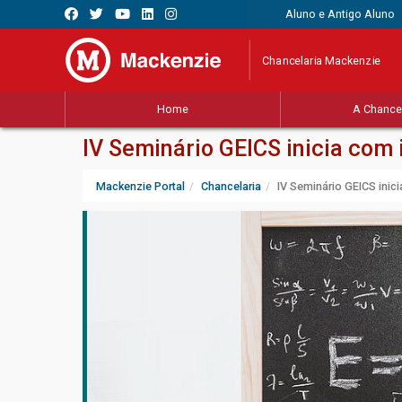
Aluno e Antigo Aluno
Chancelaria Mackenzie
Home
A Chancel
IV Seminário GEICS inicia com
Mackenzie Portal
Chancelaria
IV Seminário GEICS ini