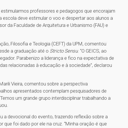
de estimularmos professores e pedagogos que encorajam
 escola deve estimular o voo e despertar aos alunos a
sor da Faculdade de Arquitetura e Urbanismo (FAU) e
ação, Filosofia e Teologia (CEFT) da UPM, comentou
desde a graduação até o
Stricto Sensu
. “O GEICS, ao
ador. Parabenizo a liderança e fico na expectativa de
das relacionadas à educação e à sociedade”, declarou
arili Vieira, comentou sobre a perspectiva
trabalhos apresentados contemplam pesquisadores de
. “Temos um grande grupo interdisciplinar trabalhando a
tuou.
u a devocional do evento, trazendo reflexão sobre a
or que foi dado por ele na cruz. “Minha oração é que