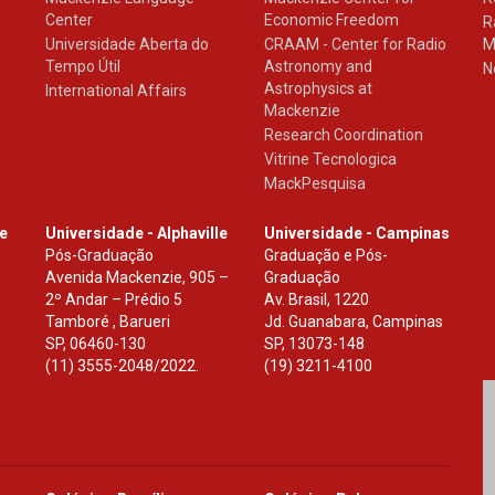
Center
Economic Freedom
R
Universidade Aberta do
CRAAM - Center for Radio
M
Tempo Útil
Astronomy and
N
Astrophysics at
International Affairs
Mackenzie
Research Coordination
Vitrine Tecnologica
MackPesquisa
le
Universidade - Alphaville
Universidade - Campinas
Pós-Graduação
Graduação e Pós-
Avenida Mackenzie, 905 –
Graduação
2º Andar – Prédio 5
Av. Brasil, 1220
Tamboré , Barueri
Jd. Guanabara, Campinas
SP
,
06460-130
SP
,
13073-148
(11) 3555-2048/2022.
(19) 3211-4100