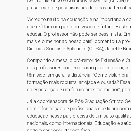
Centro Histórico e Cultural Mackenzie (CHCM) e
presenciais de pesquisas acadêmicas na temátic
“Acredito muito na educação e na importância 
que reflitam um país com visão de futuro. Existe
educar. O professor não pode ser pessimista. E
mais e o melhor ao nosso país”, comentou a pró
Ciências Sociais e Aplicadas (CCSA), Janette Bru
Compondo a mesa, o pró-reitor de Extensão e Cul
dos professores que lecionarão para as crianças 
têm sido, em geral, a distância. “Como vislumbra
formação mais robusta, arrojada e ousada? Essa 
dá esperança de um futuro próximo melhor”, po
Já a coordenadora de Pós-Graduação Stricto Sens
com a formação de profissionais que lidam com c
educação nesse país precisa de um salto qualitat
nacionais, como internacionais. Educação e sa
podem ser descuidados”, frisa.