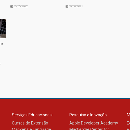
30/05/2022
19/10/2021
de
a
Serviços Educacionais:
Pesquisa e Inovação:
M
Cursos de Extensão
Apple Developer Academy
E
Mackenzie Language
Mackenzie Center for
R