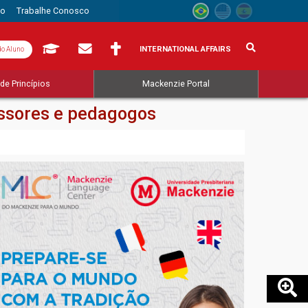
to
Trabalhe Conosco
INTERNATIONAL AFFAIRS
do Aluno
de Princípios
Mackenzie Portal
essores e pedagogos