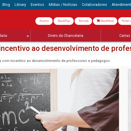
Blog
Library
Eventos
Mídias / Notícias
Colaboradores
Atendimen
Alumni
MackPlay
Revista
MackStore
Portal 
aria
Direto da Chancelaria
Cartas 
 incentivo ao desenvolvimento de prof
cia com incentivo ao desenvolvimento de professores e pedagogos