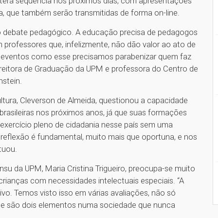
 terá sequência nos próximos dias, com apresentações
a, que também serão transmitidas de forma on-line.
do debate pedagógico. A educação precisa de pedagogos
m professores que, infelizmente, não dão valor ao ato de
m eventos como esse precisamos parabenizar quem faz
-reitora de Graduação da UPM e professora do Centro de
nstein.
tura, Cleverson de Almeida, questionou a capacidade
brasileiras nos próximos anos, já que suas formações
r exercício pleno de cidadania nesse país sem uma
reflexão é fundamental, muito mais que oportuna, e nos
ntuou.
u da UPM, Maria Cristina Trigueiro, preocupa-se muito
rianças com necessidades intelectuais especiais. “A
ivo. Temos visto isso em várias avaliações, não só
úde são dois elementos numa sociedade que nunca