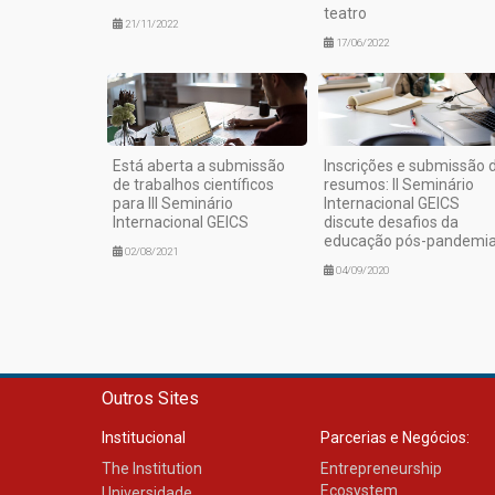
teatro
21/11/2022
17/06/2022
Está aberta a submissão
Inscrições e submissão 
de trabalhos científicos
resumos: II Seminário
para III Seminário
Internacional GEICS
Internacional GEICS
discute desafios da
educação pós-pandemi
02/08/2021
04/09/2020
Outros Sites
Institucional
Parcerias e Negócios:
The Institution
Entrepreneurship
Ecosystem
Universidade