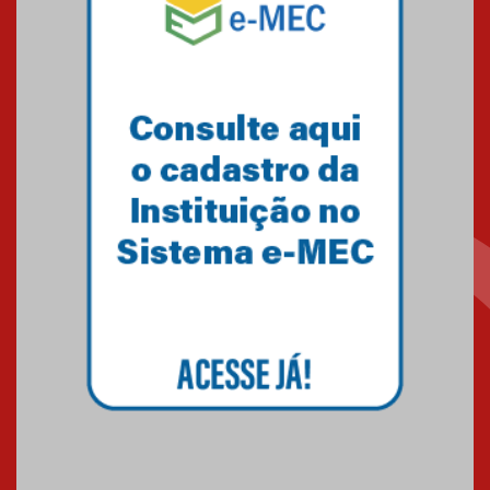
solidária para apoiar famílias em
Minas Gerais
05.03.2026
Primeiro culto do ano ressalta o
agradecimento
27.02.2026
Mackenzie recepciona calouros
do primeiro semestre de 2026
06.02.2026