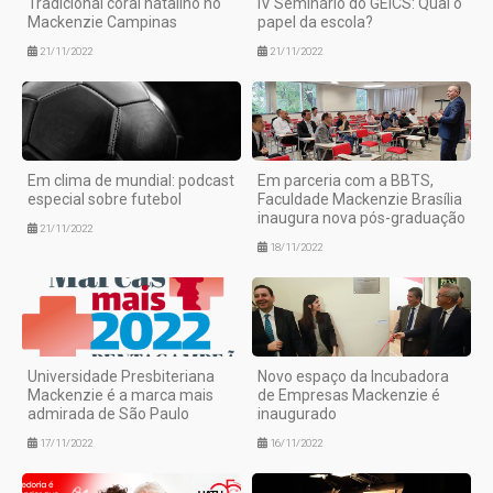
Tradicional coral natalino no
IV Seminário do GEICS: Qual o
Mackenzie Campinas
papel da escola?
21/11/2022
21/11/2022
Em clima de mundial: podcast
Em parceria com a BBTS,
especial sobre futebol
Faculdade Mackenzie Brasília
inaugura nova pós-graduação
21/11/2022
18/11/2022
Universidade Presbiteriana
Novo espaço da Incubadora
Mackenzie é a marca mais
de Empresas Mackenzie é
admirada de São Paulo
inaugurado
17/11/2022
16/11/2022