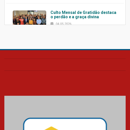
Culto Mensal de Gratidão destaca
o perdão e a graça divina
04.05.2026
Confira como foi o culto mensal
de março
26.03.2026
Cerimônia do Jaleco marca
entrada de novos alunos de
Medicina em Alphaville
09.03.2026
Mackenzie mobiliza campanha