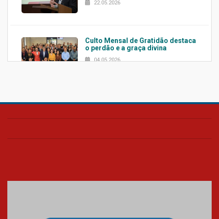
22.05.2026
Culto Mensal de Gratidão destaca
o perdão e a graça divina
04.05.2026
Confira como foi o culto mensal
de março
26.03.2026
Cerimônia do Jaleco marca
entrada de novos alunos de
Medicina em Alphaville
09.03.2026