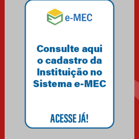
Mackenzie mobiliza campanha
solidária para apoiar famílias em
Minas Gerais
05.03.2026
Primeiro culto do ano ressalta o
agradecimento
27.02.2026
Mackenzie recepciona calouros
do primeiro semestre de 2026
06.02.2026