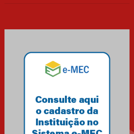
Cerimônia do Jaleco marca
entrada de novos alunos de
Medicina em Alphaville
09.03.2026
Mackenzie mobiliza campanha
solidária para apoiar famílias em
Minas Gerais
05.03.2026
Primeiro culto do ano ressalta o
agradecimento
27.02.2026