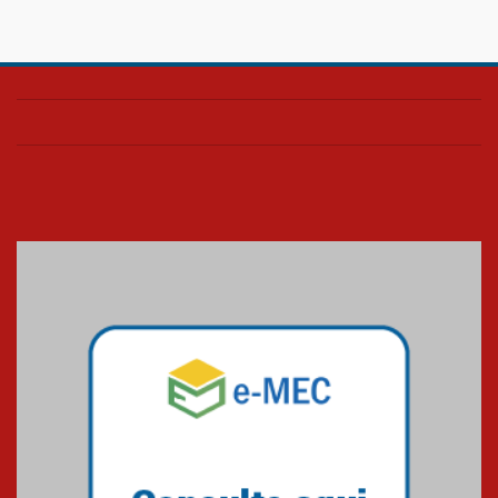
Confira como foi o culto mensal
de março
26.03.2026
Cerimônia do Jaleco marca
entrada de novos alunos de
Medicina em Alphaville
09.03.2026
Mackenzie mobiliza campanha
solidária para apoiar famílias em
Minas Gerais
05.03.2026