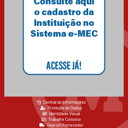
Primeiro culto do ano ressalta o
agradecimento
27.02.2026
Mackenzie recepciona calouros
do primeiro semestre de 2026
06.02.2026
Central de Informações
Proteção de Dados
Identidade Visual
Trabalhe Conosco
Seja um Fornecedor