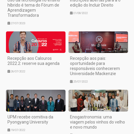
Uso da tecnologia no ensino
Inscrições abertas para a 6ª
híbrido é tema do Fórum de
edição do Incluir Direito
Aprendizagem
01/08/2022
Transformadora
27/07/2023
Recepção aos Calouros
Recepção aos pais:
2022.2: reserve sua agenda
oportunidade para
responsáveis conhecerem
26/07/2022
Universidade Mackenzie
25/07/2022
UPM recebe comitiva da
Enogastronomia: uma
Pyongyang University
viagem pelos vinhos do velho
e novo mundo
19/07/2022