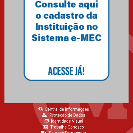
Primeiro culto do ano ressalta o
agradecimento
27.02.2026
Mackenzie recepciona calouros
do primeiro semestre de 2026
06.02.2026
Central de Informações
Proteção de Dados
Identidade Visual
Trabalhe Conosco