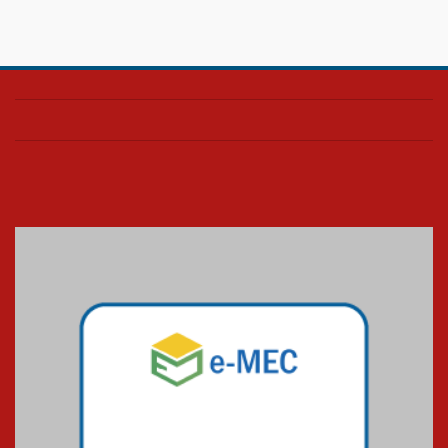
Confira como foi o culto mensal
de março
26.03.2026
Cerimônia do Jaleco marca
entrada de novos alunos de
Medicina em Alphaville
09.03.2026
Mackenzie mobiliza campanha
solidária para apoiar famílias em
Minas Gerais
05.03.2026