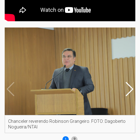
Chanceler reverendo Robinson Grangeiro. FOTO: Dagoberto
Nogueira/NTAI
1
2