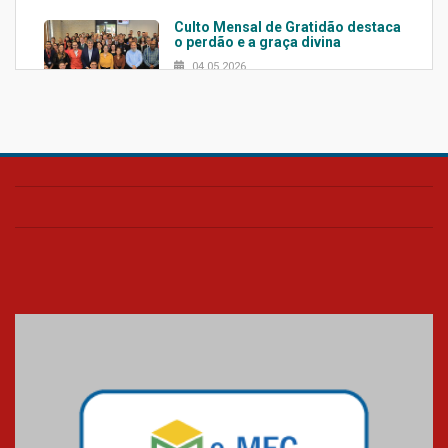
Culto Mensal de Gratidão destaca
o perdão e a graça divina
04.05.2026
Confira como foi o culto mensal
de março
26.03.2026
Cerimônia do Jaleco marca
entrada de novos alunos de
Medicina em Alphaville
09.03.2026
Mackenzie mobiliza campanha
solidária para apoiar famílias em