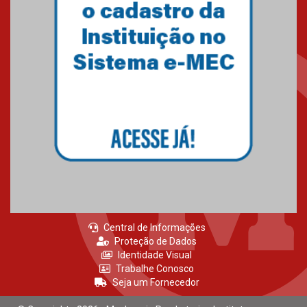
27.02.2026
Mackenzie recepciona calouros
do primeiro semestre de 2026
06.02.2026
Central de Informações
Proteção de Dados
Identidade Visual
Trabalhe Conosco
Seja um Fornecedor