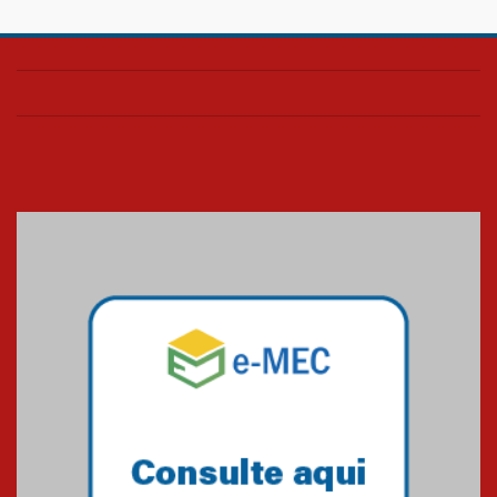
Confira como foi o culto mensal
de março
26.03.2026
Cerimônia do Jaleco marca
entrada de novos alunos de
Medicina em Alphaville
09.03.2026
Mackenzie mobiliza campanha
solidária para apoiar famílias em
Minas Gerais
05.03.2026
Primeiro culto do ano ressalta o
agradecimento