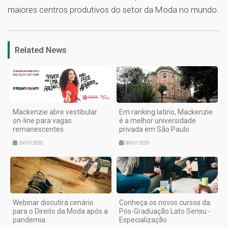
maiores centros produtivos do setor da Moda no mundo.
1
Related News
Mackenzie abre vestibular
Em ranking latino, Mackenzie
on-line para vagas
é a melhor universidade
remanescentes
privada em São Paulo
29/07/2020
08/07/2020
Webinar discutirá cenário
Conheça os novos cursos da
para o Direito da Moda após a
Pós-Graduação Lato Sensu -
pandemia
Especialização