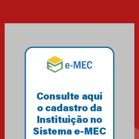
Cerimônia do Jaleco marca
entrada de novos alunos de
Medicina em Alphaville
09.03.2026
Mackenzie mobiliza campanha
solidária para apoiar famílias em
Minas Gerais
05.03.2026
Primeiro culto do ano ressalta o
agradecimento
27.02.2026
Mackenzie recepciona calouros