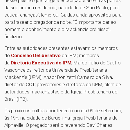
nesse país no que tange à educação e abrem as portas
da sua própria residência, na cidade de São Paulo, para
educar crianças”, lembrou. Caldas ainda aproveitou para
parafrasear o pregador da noite. “É importante dar ao
homem o conhecimento e o Mackenzie crê nisso”,
finalizou.
Entre as autoridades presentes estavam: os membros
do
Conselho Deliberativo
da IPM; membros
da
Diretoria Executiva do IPM
; Marco Tullio de Castro
Vasconcelos, reitor da Universidade Presbiteriana
Mackenzie (UPM); Anaor Donizetti Carneiro da Silva,
diretor do CCT; pró-reitores e diretores da UPM; além de
autoridades mackenzistas e da Igreja Presbiteriana do
Brasil (IPB).
Os próximos cultos acontecerão no dia 09 de setembro,
às 19h, na cidade de Barueri, na Igreja Presbiteriana de
Alphaville. O pregador será o reverendo Davi Charles