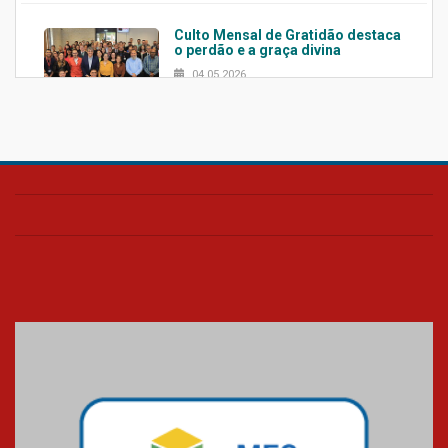
Culto Mensal de Gratidão destaca
o perdão e a graça divina
04.05.2026
Confira como foi o culto mensal
de março
26.03.2026
Cerimônia do Jaleco marca
entrada de novos alunos de
Medicina em Alphaville
09.03.2026
Mackenzie mobiliza campanha
solidária para apoiar famílias em