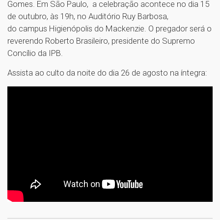
Gomes. Em São Paulo, a celebração acontece no dia 15
de outubro, às 19h, no Auditório Ruy Barbosa,
do campus Higienópolis do Mackenzie. O pregador será o
reverendo Roberto Brasileiro, presidente do Supremo
Concílio da IPB.
Assista ao culto da noite do dia 26 de agosto na íntegra:
1