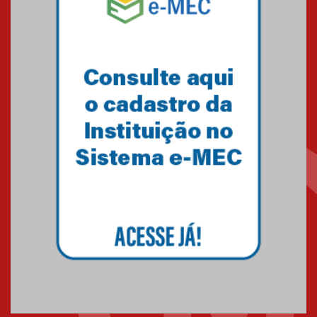
Minas Gerais
05.03.2026
Primeiro culto do ano ressalta o
agradecimento
27.02.2026
Mackenzie recepciona calouros
do primeiro semestre de 2026
06.02.2026