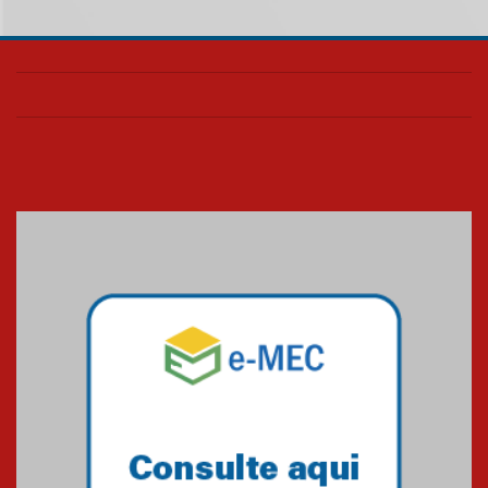
05.08.2026
Seminário discute desafios
das novas tecnologias em
sistemas solares residenciais
04.08.2026
Mackenzie recepciona os
calouros do segundo semestre
de 2026
04.08.2026
Como o Colégio Mackenzie
Brasília prepara seus
estudantes para o PAS antes
mesmo do Ensino Médio
04.08.2026