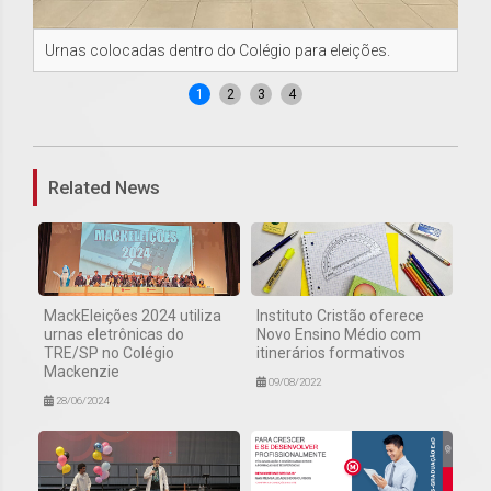
Urnas colocadas dentro do Colégio para eleições.
Al
1
2
3
4
Related News
MackEleições 2024 utiliza
Instituto Cristão oferece
urnas eletrônicas do
Novo Ensino Médio com
TRE/SP no Colégio
itinerários formativos
Mackenzie
09/08/2022
28/06/2024