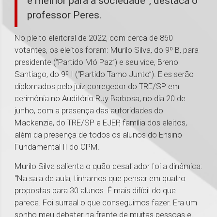
é melhor para a sociedade”, destaca o
professor Peres.
No pleito eleitoral de 2022, com cerca de 860
votantes, os eleitos foram: Murilo Silva, do 9º B, para
presidente (“Partido Mó Paz”) e seu vice, Breno
Santiago, do 9º I (“Partido Tamo Junto”). Eles serão
diplomados pelo juiz corregedor do TRE/SP em
cerimônia no Auditório Ruy Barbosa, no dia 20 de
junho, com a presença das autoridades do
Mackenzie, do TRE/SP e EJEP, família dos eleitos,
além da presença de todos os alunos do Ensino
Fundamental II do CPM.
Murilo Silva salienta o quão desafiador foi a dinâmica:
“Na sala de aula, tínhamos que pensar em quatro
propostas para 30 alunos. É mais difícil do que
parece. Foi surreal o que conseguimos fazer. Era um
sonho meu debater na frente de muitas pessoas e,