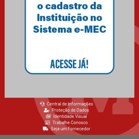
Como os pais podem investir
na educação dos filhos além da
escola
04.08.2026
XIII Fórum de Aprendizagem
Transformadora reúne
docentes para debater
inovação e desafios da
educação superior
04.08.2026
Central de Informações
Proteção de Dados
Identidade Visual
Trabalhe Conosco
Seja um Fornecedor