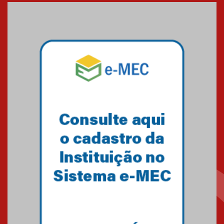
Seminário discute desafios
das novas tecnologias em
sistemas solares residenciais
04.08.2026
Mackenzie recepciona os
calouros do segundo semestre
de 2026
04.08.2026
Como o Colégio Mackenzie
Brasília prepara seus
estudantes para o PAS antes
mesmo do Ensino Médio
04.08.2026
Como os pais podem investir
na educação dos filhos além da
escola