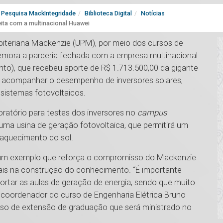
Pesquisa MackIntegridade
Biblioteca Digital
Notícias
eita com a multinacional Huawei
sbiteriana Mackenzie (UPM), por meio dos cursos de
emora a parceria fechada com a empresa multinacional
to), que recebeu aporte de R$ 1.713.500,00 da gigante
 e acompanhar o desempenho de inversores solares,
 sistemas fotovoltaicos.
ratório para testes dos inversores no
campus
ma usina de geração fotovoltaica, que permitirá um
 aquecimento do sol.
s, é um exemplo que reforça o compromisso do Mackenzie
ais na construção do conhecimento. “É importante
rtar as aulas de geração de energia, sendo que muito
o coordenador do curso de Engenharia Elétrica Bruno
rso de extensão de graduação que será ministrado no