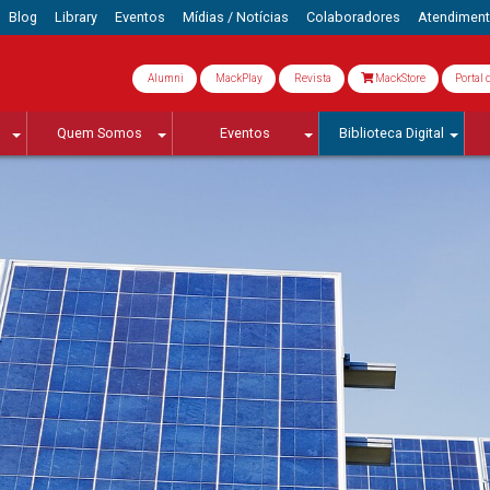
Blog
Library
Eventos
Mídias / Notícias
Colaboradores
Atendimen
Alumni
MackPlay
Revista
MackStore
Portal 
Quem Somos
Eventos
Biblioteca Digital