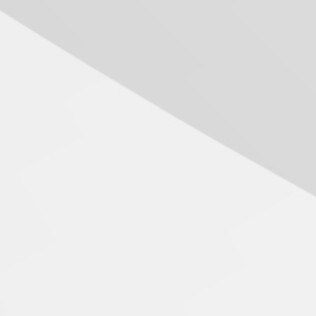
04.08.2026
Mackenzie recepciona os
calouros do segundo
semestre de 2026
04.08.2026
Como o Colégio Mackenzie
Brasília prepara seus
estudantes para o PAS antes
mesmo do Ensino Médio
04.08.2026
Como os pais podem investir
na educação dos filhos além
da escola
04.08.2026