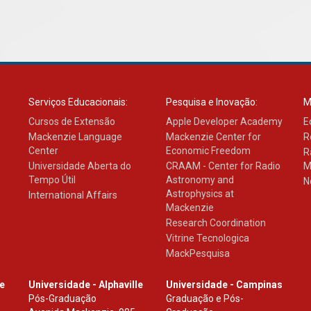
Serviços Educacionais:
Pesquisa e Inovação:
M
Cursos de Extensão
Apple Developer Academy
E
Mackenzie Language
Mackenzie Center for
R
Center
Economic Freedom
R
Universidade Aberta do
CRAAM - Center for Radio
M
Tempo Útil
Astronomy and
N
Astrophysics at
International Affairs
Mackenzie
Research Coordination
Vitrine Tecnologica
MackPesquisa
le
Universidade - Alphaville
Universidade - Campinas
Pós-Graduação
Graduação e Pós-