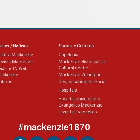
XIII Fórum de Aprendizagem
Transformadora reúne
docentes para debater
inovação e desafios da
educação superior
04.08.2026
ídias / Notícias:
Sociais e Culturais:
ditora Mackenzie
Capelania
evista Mackenzie
Mackenzie Historical and
Cultural Center
ádio e TV Web
ackenzie
Mackenzie Voluntário
otícias
Responsabilidade Social
Hospitais:
Hospital Universitário
Evangélico Mackenzie
Hospital Evangélico
#mackenzie1870