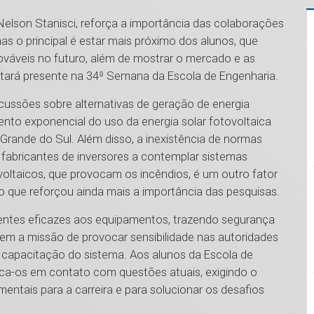
Nelson Stanisci, reforça a importância das colaborações
as o principal é estar mais próximo dos alunos, que
nováveis no futuro, além de mostrar o mercado e as
stará presente na 34ª Semana da Escola de Engenharia.
ssões sobre alternativas de geração de energia
nto exponencial do uso da energia solar fotovoltaica
rande do Sul. Além disso, a inexistência de normas
fabricantes de inversores a contemplar sistemas
voltaicos, que provocam os incêndios, é um outro fator
 que reforçou ainda mais a importância das pesquisas.
ntes eficazes aos equipamentos, trazendo segurança
 tem a missão de provocar sensibilidade nas autoridades
e capacitação do sistema. Aos alunos da Escola de
loca-os em contato com questões atuais, exigindo o
ntais para a carreira e para solucionar os desafios