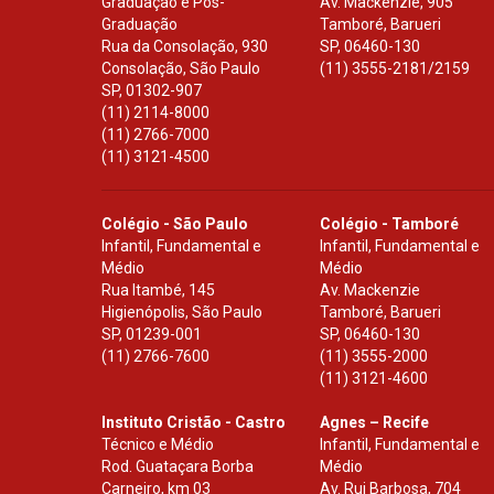
Graduação e Pós-
Av. Mackenzie, 905
Graduação
Tamboré, Barueri
Rua da Consolação, 930
SP
,
06460-130
Consolação, São Paulo
(11) 3555-2181/2159
SP
,
01302-907
(11) 2114-8000
(11) 2766-7000
(11) 3121-4500
Colégio - São Paulo
Colégio - Tamboré
Infantil, Fundamental e
Infantil, Fundamental e
Médio
Médio
Rua Itambé, 145
Av. Mackenzie
Higienópolis, São Paulo
Tamboré, Barueri
SP
,
01239-001
SP
,
06460-130
(11) 2766-7600
(11) 3555-2000
(11) 3121-4600
Instituto Cristão - Castro
Agnes – Recife
Técnico e Médio
Infantil, Fundamental e
Rod. Guataçara Borba
Médio
Carneiro, km 03
Av. Rui Barbosa, 704