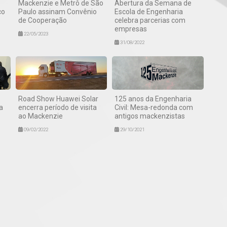
Mackenzie e Metrô de São
Abertura da Semana de
co
Paulo assinam Convênio
Escola de Engenharia
de Cooperação
celebra parcerias com
empresas
22/05/2023
31/08/2022
Road Show Huawei Solar
125 anos da Engenharia
a
encerra período de visita
Civil: Mesa-redonda com
ao Mackenzie
antigos mackenzistas
09/02/2022
29/10/2021