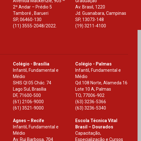
Avenida Mackenzie, 905 –
Graduação
2º Andar – Prédio 5
Av. Brasil, 1220
Tamboré , Barueri
Jd. Guanabara, Campinas
SP
,
06460-130
SP
,
13073-148
(11) 3555-2048/2022.
(19) 3211-4100
Colégio - Brasília
Colégio - Palmas
Infantil, Fundamental e
Infantil, Fundamental e
Médio
Médio
SHIS Ql 05 Chác. 74
Qd.108 Norte, Alameda 16
Lago Sul, Brasília
Lote 10 A, Palmas
DF
,
71600-500
TO
,
77006-902
(61) 2106-9000
(63) 3236-5366
(61) 3521-9000
(63) 3236-5340
Agnes – Recife
Escola Técnica Vital
Infantil, Fundamental e
Brasil – Dourados
Médio
Capacitação,
Av. Rui Barbosa, 704
Especialização e Cursos