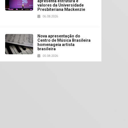
apresenta estrutura e
valores da Universidade
Presbiteriana Mackenzie
06.08.2026
Nova apresentação do
Centro de Música Brasileira
homenageia artista
brasileira
05.08.2026
Universidade Mackenzie
realizará nova edição da
Feira EducationUSA
05.08.2026
Seminário discute desafios
das novas tecnologias em
sistemas solares
residenciais