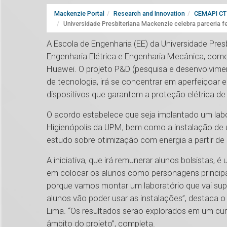
Mackenzie Portal
Research and Innovation
CEMAPI CT 
Universidade Presbiteriana Mackenzie celebra parceria f
A Escola de Engenharia (EE) da Universidade Pre
Engenharia Elétrica e Engenharia Mecânica, com
Huawei. O projeto P&D (pesquisa e desenvolvimen
de tecnologia, irá se concentrar em aperfeiçoar
dispositivos que garantem a proteção elétrica de
O acordo estabelece que seja implantado um labo
Higienópolis da UPM, bem como a instalação de u
estudo sobre otimização com energia a partir de
A iniciativa, que irá remunerar alunos bolsista
em colocar os alunos como personagens princip
porque vamos montar um laboratório que vai supo
alunos vão poder usar as instalações”, destaca 
Lima. “Os resultados serão explorados em um cu
âmbito do projeto”, completa.