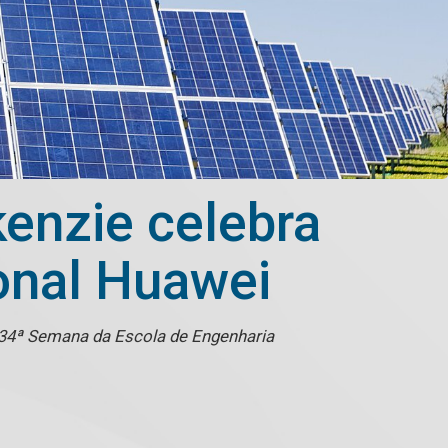
enzie celebra
ional Huawei
a 34ª Semana da Escola de Engenharia