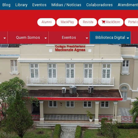
Blog
Library
Eventos
Mídias / Notícias
Colaboradores
Atendimen
Alumni
MackPlay
Revista
MackStore
Portal 
Quem Somos
Eventos
Biblioteca Digital