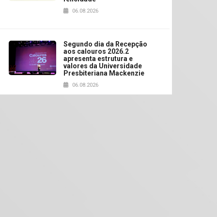
06.08.2026
Segundo dia da Recepção
aos calouros 2026.2
apresenta estrutura e
valores da Universidade
Presbiteriana Mackenzie
06.08.2026
Nova apresentação do
Centro de Música Brasileira
homenageia artista
brasileira
05.08.2026
Universidade Mackenzie
realizará nova edição da
Feira EducationUSA
05.08.2026