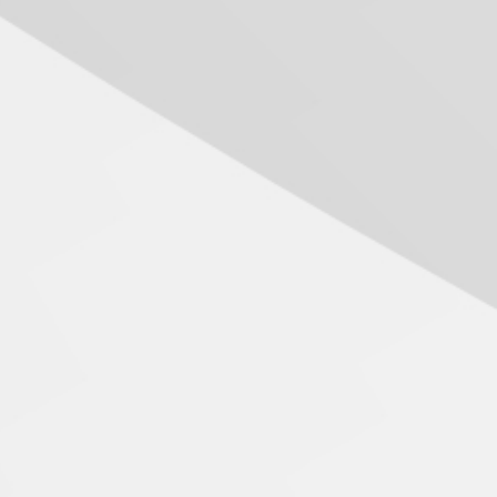
Seminário discute desafios
das novas tecnologias em
sistemas solares
residenciais
04.08.2026
Mackenzie recepciona os
calouros do segundo
semestre de 2026
04.08.2026
Como o Colégio Mackenzie
Brasília prepara seus
estudantes para o PAS antes
mesmo do Ensino Médio
04.08.2026