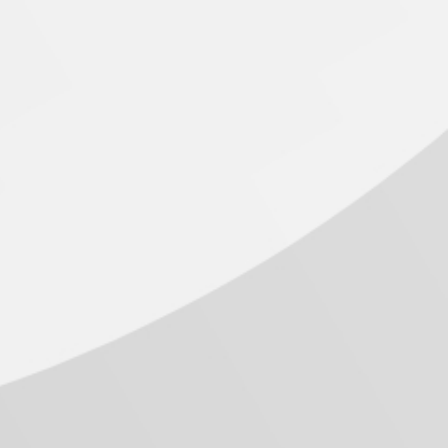
oposta pedagógica busca aliar aprendizagem significativa, acompanh
fios acadêmicos