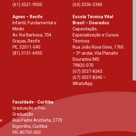
(61) 3521-9000
(63) 3236-5340
Agnes – Recife
Escola Técnica Vital
Infantil, Fundamental e
Brasil – Dourados
Médio
Capacitação,
Av. Rui Barbosa, 704
Especialização e Cursos
Graças, Recife
Técnicos
PE
,
52011-040
Rua João Rosa Góes, 1760
(81) 3131-6950
– 3º andar, Vila Planalto
Dourados
/
MS
79825-070
(67) 3037-8343
(67) 3037-8340 –
WhatsApp
Faculdade - Curitiba
Graduação e Pós-
Graduação
 e
Rua Padre Anchieta, 2770
Bigorrilho, Curitiba
PR
,
80730-000