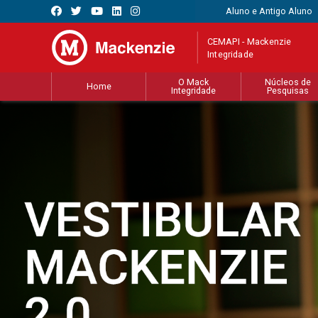
Aluno e Antigo Aluno
CEMAPI - Mackenzie
Integridade
O Mack
Núcleos de
Home
Integridade
Pesquisas