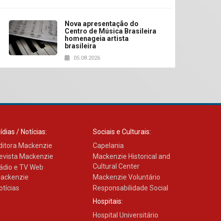
Nova apresentação do
Centro de Música Brasileira
homenageia artista
brasileira
05.08.2026
Universidade Mackenzie
realizará nova edição da
Feira EducationUSA
05.08.2026
ídias / Notícias:
Sociais e Culturais:
ditora Mackenzie
Capelania
Seminário discute desafios
evista Mackenzie
Mackenzie Historical and
das novas tecnologias em
Cultural Center
ádio e TV Web
sistemas solares
residenciais
ackenzie
Mackenzie Voluntário
04.08.2026
otícias
Responsabilidade Social
Hospitais:
Hospital Universitário
Mackenzie recepciona os