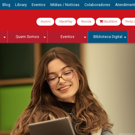
Blog
Library
Eventos
Mídias / Notícias
Colaboradores
Atendimen
Alumni
MackPlay
Revista
MackStore
Portal 
Quem Somos
Eventos
Biblioteca Digital