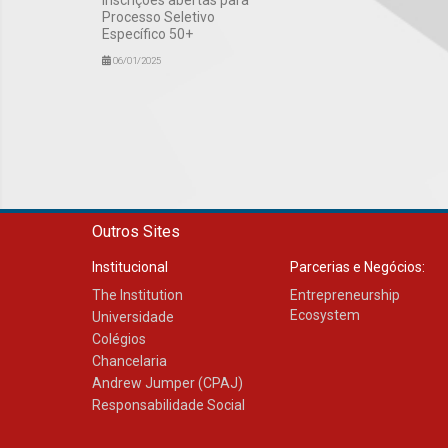
Processo Seletivo
Específico 50+
06/01/2025
Outros Sites
Institucional
Parcerias e Negócios:
The Institution
Entrepreneurship
Ecosystem
Universidade
Colégios
Chancelaria
Andrew Jumper (CPAJ)
Responsabilidade Social