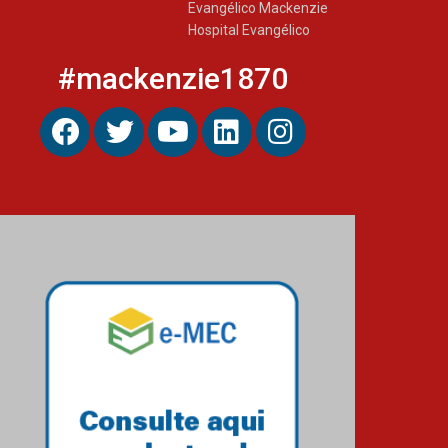
Evangélico Mackenzie
calouros do segundo
semestre de 2026
Hospital Evangélico
04.08.2026
#mackenzie1870
Como o Colégio Mackenzie
Brasília prepara seus
estudantes para o PAS antes
mesmo do Ensino Médio
04.08.2026
Como os pais podem investir
na educação dos filhos além
da escola
04.08.2026
XIII Fórum de Aprendizagem
Transformadora reúne
docentes para debater
inovação e desafios da
educação superior