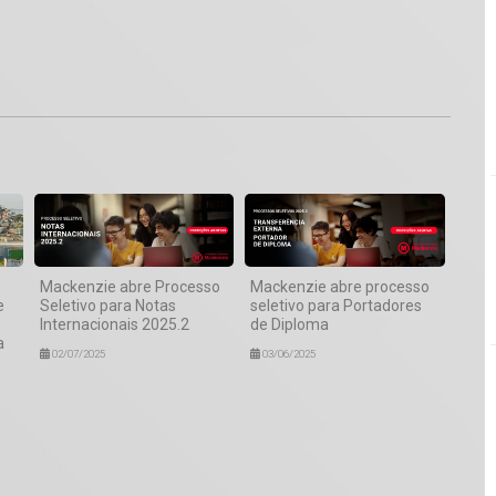
1
Mackenzie abre Processo
Mackenzie abre processo
e
Seletivo para Notas
seletivo para Portadores
Internacionais 2025.2
de Diploma
a
02/07/2025
03/06/2025