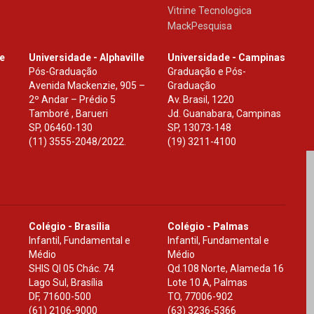
Vitrine Tecnologica
MackPesquisa
le
Universidade - Alphaville
Universidade - Campinas
Pós-Graduação
Graduação e Pós-
Avenida Mackenzie, 905 –
Graduação
2º Andar – Prédio 5
Av. Brasil, 1220
Tamboré , Barueri
Jd. Guanabara, Campinas
SP
,
06460-130
SP
,
13073-148
(11) 3555-2048/2022.
(19) 3211-4100
Colégio - Brasília
Colégio - Palmas
Infantil, Fundamental e
Infantil, Fundamental e
Médio
Médio
SHIS Ql 05 Chác. 74
Qd.108 Norte, Alameda 16
Lago Sul, Brasília
Lote 10 A, Palmas
DF
,
71600-500
TO
,
77006-902
(61) 2106-9000
(63) 3236-5366