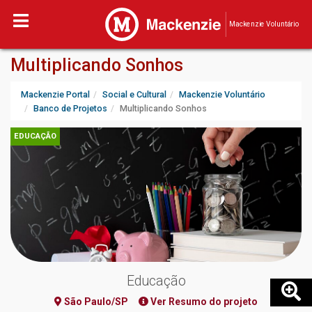
Mackenzie Voluntário
Multiplicando Sonhos
Mackenzie Portal
Social e Cultural
Mackenzie Voluntário
Banco de Projetos
Multiplicando Sonhos
EDUCAÇÃO
Educação
São Paulo/SP
Ver Resumo do projeto