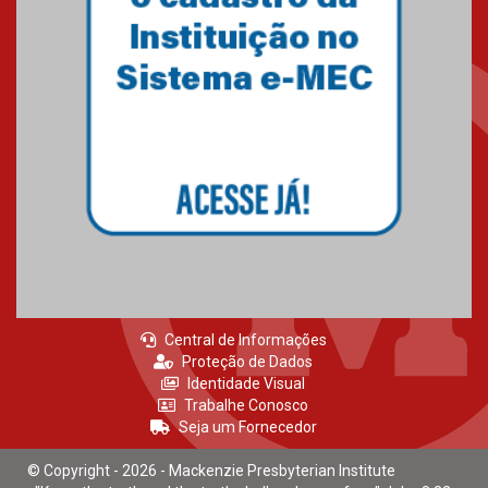
24.03.2026
É bom fazer o Bem 2026
30.03.2026
Central de Informações
Proteção de Dados
Identidade Visual
Trabalhe Conosco
Seja um Fornecedor
© Copyright - 2026 - Mackenzie Presbyterian Institute