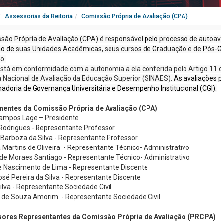
Assessorias da Reitoria
Comissão Própria de Avaliação (CPA)
são Própria de Avaliação (CPA) é responsável
pelo
processo de autoava
ão de
suas Unidades Acadêmicas, seus cursos de
G
raduação e de
P
ós-
ão
.
stá em conformidade com a autonomia a ela conferida pelo Artigo 11
 Nacional de Avaliação da Educação Superior (SINAES).
As avaliações 
adoria de Governança Universitária e Desempenho Institucional (CGI).
entes da Comissão Própria de Avaliação (CPA)
ampos Lage – Presidente
Rodrigues - Representante Professor
a Barboza da Silva - Representante Professor
 Martins de Oliveira - Representante Técnico- Administrativo
de Moraes Santiago - Representante Técnico- Administrativo
le Nascimento de Lima - Representante Discente
osé Pereira da Silva - Representante Discente
ilva - Representante Sociedade Civil
de Souza Amorim - Representante Sociedade Civil
sores Representantes da Comissão Própria de Avaliação (PRCPA)