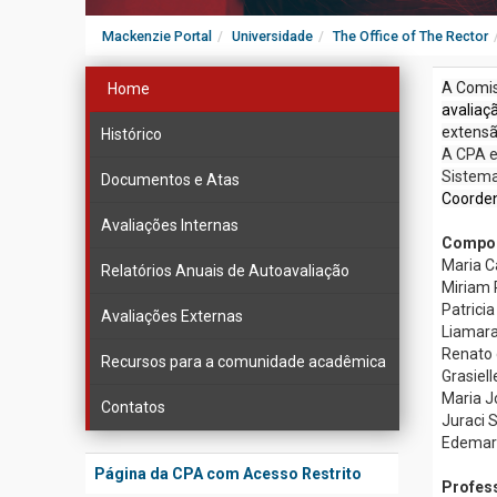
Mackenzie Portal
Universidade
The Office of The Rector
A Comis
Home
avaliaç
extens
Histórico
A CPA e
Sistema
Documentos e Atas
Coorden
Avaliações Internas
Compon
Maria C
Relatórios Anuais de Autoavaliação
Miriam 
Patrici
Avaliações Externas
Liamara
Renato 
Recursos para a comunidade acadêmica
Grasiel
Maria J
Contatos
Juraci S
Edemar 
Página da CPA com Acesso Restrito
Profes