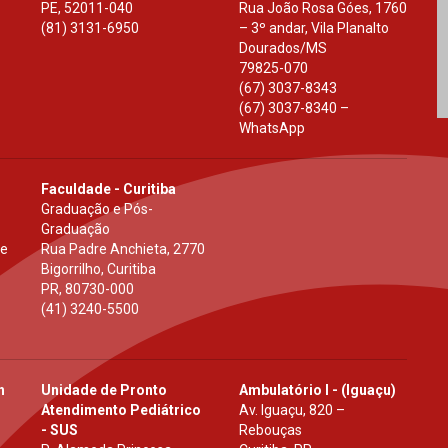
PE
,
52011-040
Rua João Rosa Góes, 1760
(81) 3131-6950
– 3º andar, Vila Planalto
Dourados
/
MS
79825-070
(67) 3037-8343
(67) 3037-8340 –
WhatsApp
Faculdade - Curitiba
Graduação e Pós-
Graduação
 e
Rua Padre Anchieta, 2770
Bigorrilho, Curitiba
PR
,
80730-000
(41) 3240-5500
h
Unidade de Pronto
Ambulatório I - (Iguaçu)
Atendimento Pediátrico
Av. Iguaçu, 820 –
- SUS
Rebouças