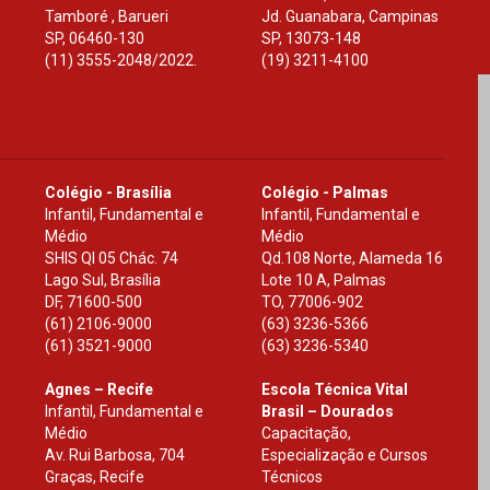
Tamboré , Barueri
Jd. Guanabara, Campinas
SP
,
06460-130
SP
,
13073-148
(11) 3555-2048/2022.
(19) 3211-4100
Colégio - Brasília
Colégio - Palmas
Infantil, Fundamental e
Infantil, Fundamental e
Médio
Médio
SHIS Ql 05 Chác. 74
Qd.108 Norte, Alameda 16
Lago Sul, Brasília
Lote 10 A, Palmas
DF
,
71600-500
TO
,
77006-902
(61) 2106-9000
(63) 3236-5366
(61) 3521-9000
(63) 3236-5340
Agnes – Recife
Escola Técnica Vital
Infantil, Fundamental e
Brasil – Dourados
Médio
Capacitação,
Av. Rui Barbosa, 704
Especialização e Cursos
Graças, Recife
Técnicos