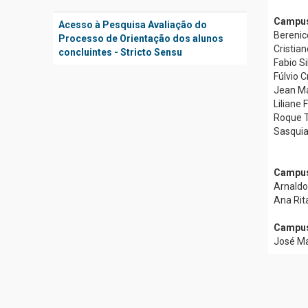
Campus
Acesso à Pesquisa Avaliação do
Berenic
Processo de Orientação dos alunos
Cristia
concluintes - Stricto Sensu
Fabio S
Fúlvio C
Jean Ma
Liliane 
Roque T
Sasquia
Campus 
Arnaldo
Ana Rita
Campus
José Ma