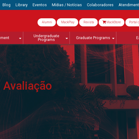
Blog
Library
Eventos
Mídias / Notícias
Colaboradores
Atendimen
Alumni
MackPlay
Revista
MackStore
Portal 
Undergraduate
lment
Graduate Programs
E
Programs
 Avaliação