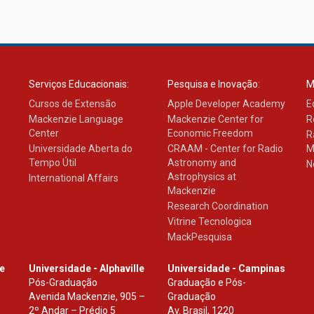
Serviços Educacionais:
Pesquisa e Inovação:
M
Cursos de Extensão
Apple Developer Academy
E
Mackenzie Language
Mackenzie Center for
R
Center
Economic Freedom
R
Universidade Aberta do
CRAAM - Center for Radio
M
Tempo Útil
Astronomy and
N
Astrophysics at
International Affairs
Mackenzie
Research Coordination
Vitrine Tecnologica
MackPesquisa
le
Universidade - Alphaville
Universidade - Campinas
Pós-Graduação
Graduação e Pós-
Avenida Mackenzie, 905 –
Graduação
2º Andar – Prédio 5
Av. Brasil, 1220