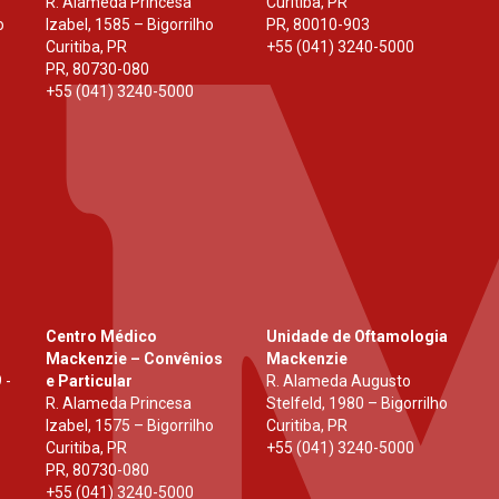
R. Alameda Princesa
Curitiba, PR
o
Izabel, 1585 – Bigorrilho
PR
,
80010-903
Curitiba, PR
+55 (041) 3240-5000
PR
,
80730-080
+55 (041) 3240-5000
Centro Médico
Unidade de Oftamologia
Mackenzie – Convênios
Mackenzie
 -
e Particular
R. Alameda Augusto
R. Alameda Princesa
Stelfeld, 1980 – Bigorrilho
Izabel, 1575 – Bigorrilho
Curitiba, PR
Curitiba, PR
+55 (041) 3240-5000
PR
,
80730-080
+55 (041) 3240-5000