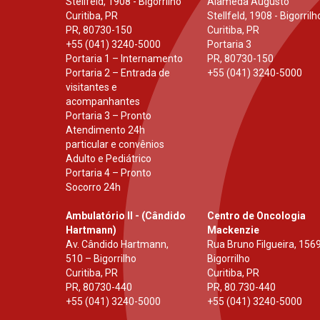
Stellfeld, 1908 - Bigorrilho
Alameda Augusto
Curitiba, PR
Stellfeld, 1908 - Bigorrilh
PR
,
80730-150
Curitiba, PR
+55 (041) 3240-5000
Portaria 3
Portaria 1 – Internamento
PR
,
80730-150
Portaria 2 – Entrada de
+55 (041) 3240-5000
visitantes e
acompanhantes
Portaria 3 – Pronto
Atendimento 24h
particular e convênios
Adulto e Pediátrico
Portaria 4 – Pronto
Socorro 24h
Ambulatório II - (Cândido
Centro de Oncologia
Hartmann)
Mackenzie
Av. Cândido Hartmann,
Rua Bruno Filgueira, 1569
510 – Bigorrilho
Bigorrilho
Curitiba, PR
Curitiba, PR
PR
,
80730-440
PR
,
80.730-440
+55 (041) 3240-5000
+55 (041) 3240-5000