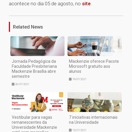
acontece no dia 05 de agosto, no
site
.
1
Related News
Jornada Pedagógica da
Mackenzie oferece Pacote
Faculdade Presbiteriana
Microsoft gratuito aos
Mackenzie Brasília abre
alunos
semestre
19/07/2021
26/07/2021
Vestibular para vagas
7 iniciativas internacionais
remanescentes da
na Universidade
Universidade Mackenzie
13/07/2021