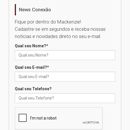
de Música Brasileira
homenageia artista brasileira
News Conexão
05.08.2026
Fique por dentro do Mackenzie!
Cadastre-se em segundos e receba nossas
Universidade Mackenzie
notícias e novidades direto no seu e-mail.
realizará nova edição da Feira
EducationUSA
Qual seu Nome?
*
05.08.2026
Qual seu E-mail?
*
Seminário discute desafios
das novas tecnologias em
sistemas solares residenciais
04.08.2026
Qual seu Telefone?
Mackenzie recepciona os
calouros do segundo semestre
de 2026
04.08.2026