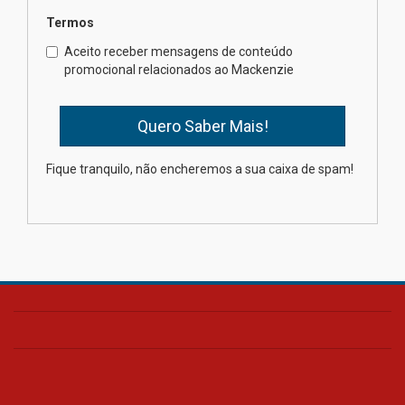
Termos
Como o Colégio Mackenzie
Brasília prepara seus
Aceito receber mensagens de conteúdo
estudantes para o PAS antes
promocional relacionados ao Mackenzie
mesmo do Ensino Médio
04.08.2026
Como os pais podem investir
Fique tranquilo, não encheremos a sua caixa de spam!
na educação dos filhos além da
escola
04.08.2026