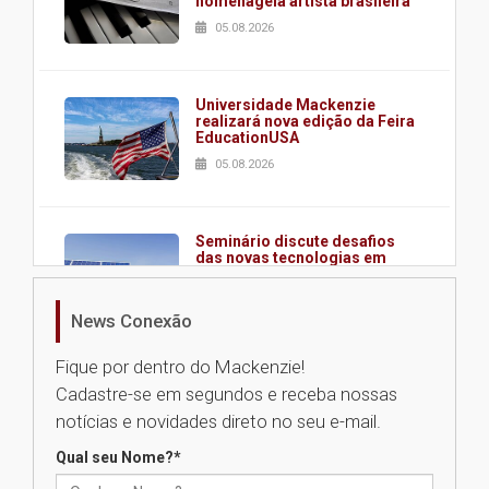
homenageia artista brasileira
05.08.2026
Universidade Mackenzie
realizará nova edição da Feira
EducationUSA
05.08.2026
Seminário discute desafios
das novas tecnologias em
sistemas solares residenciais
04.08.2026
News Conexão
Fique por dentro do Mackenzie!
Mackenzie recepciona os
Cadastre-se em segundos e receba nossas
calouros do segundo semestre
de 2026
notícias e novidades direto no seu e-mail.
04.08.2026
Qual seu Nome?
*