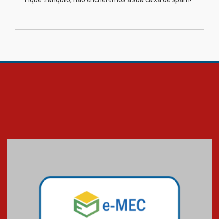
Fique tranquilo, não encheremos a sua caixa de spam!
finalista do Prêmio Jabuti com
obra sobre ética e arquitetura
contemporânea
04.08.2026