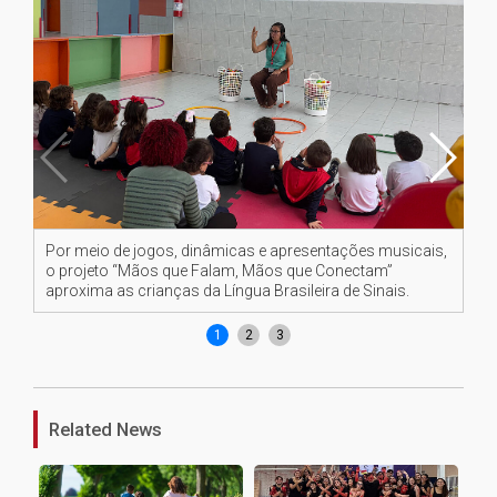
Por meio de jogos, dinâmicas e apresentações musicais,
In
o projeto “Mãos que Falam, Mãos que Conectam”
fo
aproxima as crianças da Língua Brasileira de Sinais.
1
2
3
Related News