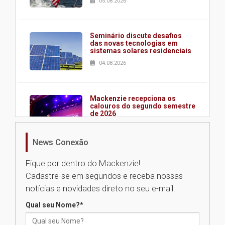
05.08.2026
Seminário discute desafios
das novas tecnologias em
sistemas solares residenciais
04.08.2026
Mackenzie recepciona os
calouros do segundo semestre
de 2026
04.08.2026
News Conexão
Como o Colégio Mackenzie
Fique por dentro do Mackenzie!
Brasília prepara seus
Cadastre-se em segundos e receba nossas
estudantes para o PAS antes
mesmo do Ensino Médio
notícias e novidades direto no seu e-mail.
04.08.2026
Qual seu Nome?
*