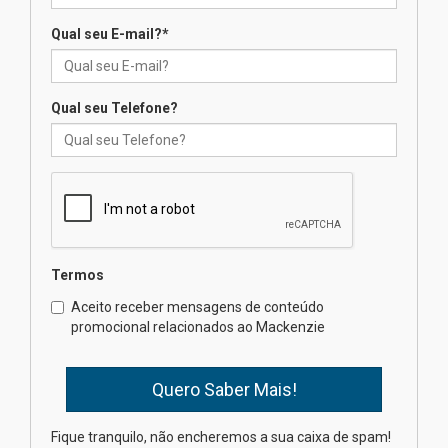
Como os pais podem investir
na educação dos filhos além da
Qual seu E-mail?
*
escola
04.08.2026
Qual seu Telefone?
XIII Fórum de Aprendizagem
Transformadora reúne
docentes para debater
inovação e desafios da
educação superior
04.08.2026
Termos
Professora do Mackenzie é
finalista do Prêmio Jabuti com
Aceito receber mensagens de conteúdo
obra sobre ética e arquitetura
promocional relacionados ao Mackenzie
contemporânea
04.08.2026
Semana Internacional
Fique tranquilo, não encheremos a sua caixa de spam!
Mackenzie promove parcerias