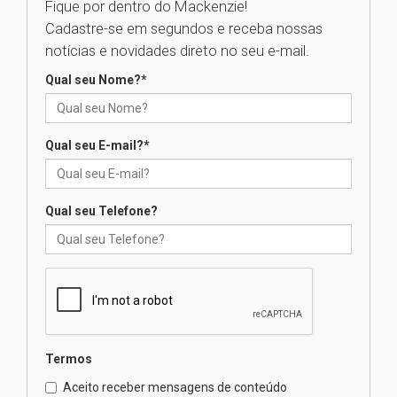
Fique por dentro do Mackenzie!
Cadastre-se em segundos e receba nossas
Universidade Mackenzie
notícias e novidades direto no seu e-mail.
realizará nova edição da Feira
EducationUSA
Qual seu Nome?
*
05.08.2026
Qual seu E-mail?
*
Seminário discute desafios
das novas tecnologias em
sistemas solares residenciais
04.08.2026
Qual seu Telefone?
Mackenzie recepciona os
calouros do segundo semestre
de 2026
04.08.2026
Termos
Como o Colégio Mackenzie
Brasília prepara seus
Aceito receber mensagens de conteúdo