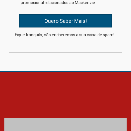
estudantes para o PAS antes
promocional relacionados ao Mackenzie
mesmo do Ensino Médio
04.08.2026
Como os pais podem investir
Fique tranquilo, não encheremos a sua caixa de spam!
na educação dos filhos além da
escola
04.08.2026