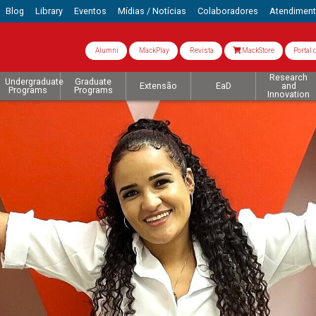
Blog
Library
Eventos
Mídias / Notícias
Colaboradores
Atendimen
Alumni
MackPlay
Revista
MackStore
Portal 
Research
Undergraduate
Graduate
Extensão
EaD
and
Programs
Programs
Innovation