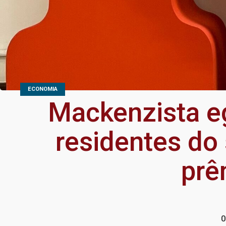
ECONOMIA
Mackenzista eg
residentes do 
prê
0