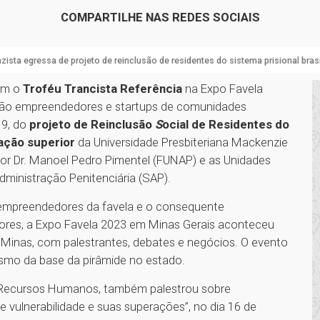
COMPARTILHE NAS REDES SOCIAIS
ista egressa de projeto de reinclusão de residentes do sistema prisional bra
com o
Troféu Trancista Referência
na Expo Favela
s são empreendedores e startups de comunidades
19, do
projeto
de Reinclusão
S
ocial de Residentes do
cação superior
da
Universidade Presbiteriana Mackenzie
r Dr. Manoel Pedro Pimentel (FUNAP) e as Unidades
Administração Penitenciária (SAP).
a empreendedores da favela e o consequente
dores, a Expo Favela 2023 em Minas Gerais aconteceu
 Minas, com palestrantes, debates e negócios. O evento
smo da base da pirâmide no estado.
 Recursos Humanos, também palestrou sobre
e vulnerabilidade e suas superações”, no dia 16 de