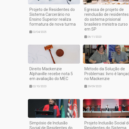
Projeto de Residentes do
Egressa de projeto de
Sistema Carcerário no
reinclusão de residentes
Ensino Superior realiza
do sistema prisional
formatura de nova turma
brasileiro ministra curso
em SP
02/04/2025
06/11/2023
Direito Mackenzie
Método da Solução de
Alphaville recebe nota 5
Problemas: livro é lança
em avaliação do MEC
no Mackenzie
02/10/2023
29/09/2023
Simpósio de Inclusão
Projeto Inclusão Social d
Social de Residentes do
Residentes do Sistema