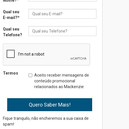
Nome?
*
XIII Fórum de Aprendizagem
Transformadora reúne
Qual seu
docentes para debater
E-mail?
*
inovação e desafios da
educação superior
Qual seu
04.08.2026
Telefone?
Professora do Mackenzie é
finalista do Prêmio Jabuti
com obra sobre ética e
arquitetura contemporânea
04.08.2026
Termos
Aceito receber mensagens de
conteúdo promocional
relacionados ao Mackenzie
Semana Internacional
Mackenzie promove
parcerias internacionais
03.08.2026
Fique tranquilo, não encheremos a sua caixa de
spam!
Oncologista do HUEM