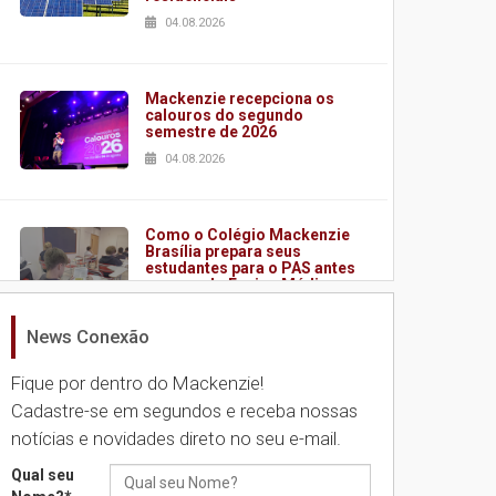
04.08.2026
Mackenzie recepciona os
calouros do segundo
semestre de 2026
04.08.2026
Como o Colégio Mackenzie
Brasília prepara seus
estudantes para o PAS antes
mesmo do Ensino Médio
04.08.2026
News Conexão
Fique por dentro do Mackenzie!
Como os pais podem investir
na educação dos filhos além
Cadastre-se em segundos e receba nossas
da escola
notícias e novidades direto no seu e-mail.
04.08.2026
Qual seu