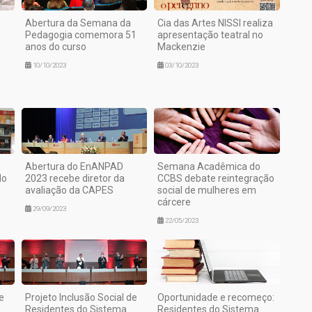
Abertura da Semana da
Cia das Artes NISSI realiza
Pedagogia comemora 51
apresentação teatral no
anos do curso
Mackenzie
10/10/2023
03/10/2023
Abertura do EnANPAD
Semana Acadêmica do
do
2023 recebe diretor da
CCBS debate reintegração
avaliação da CAPES
social de mulheres em
cárcere
29/09/2023
22/05/2023
e
Projeto Inclusão Social de
Oportunidade e recomeço:
Residentes do Sistema
Residentes do Sistema