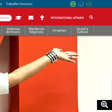
to
Trabalhe Conosco
INTERNATIONAL AFFAIRS
do Aluno
Sistemas
Mackenzie
Social e
Hospitais
de Ensino
Negócios
Cultural