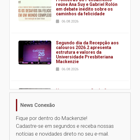
reúne Ana Suy e Gabriel Rolón
em debate inédito sobre os
caminhos da felicidade
06.08.2026
Segundo dia da Recepção aos
calouros 2026.2 apresenta
estrutura e valores da
Universidade Presbiteriana
Mackenzie
06.08.2026
Nova apresentação do Centro
de Música Brasileira
homenageia artista brasileira
News Conexão
05.08.2026
Fique por dentro do Mackenzie!
Cadastre-se em segundos e receba nossas
Universidade Mackenzie
notícias e novidades direto no seu e-mail.
realizará nova edição da Feira
EducationUSA