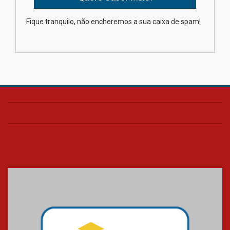
Como os pais podem investir
Fique tranquilo, não encheremos a sua caixa de spam!
na educação dos filhos além da
escola
04.08.2026