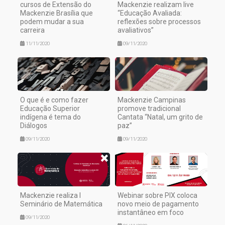
cursos de Extensão do
Mackenzie realizam live
Mackenzie Brasília que
“Educação Avaliada:
podem mudar a sua
reflexões sobre processos
carreira
avaliativos”
11/11/2020
09/11/2020
O que é e como fazer
Mackenzie Campinas
Educação Superior
promove tradicional
indígena é tema do
Cantata “Natal, um grito de
Diálogos
paz”
09/11/2020
09/11/2020
Mackenzie realiza I
Webinar sobre PIX coloca
Seminário de Matemática
novo meio de pagamento
instantâneo em foco
09/11/2020