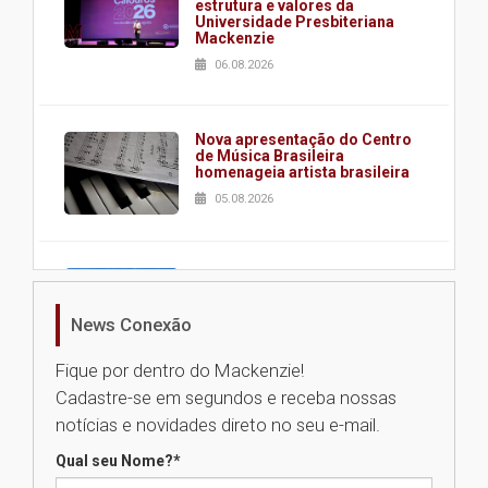
estrutura e valores da
Universidade Presbiteriana
Mackenzie
06.08.2026
Nova apresentação do Centro
de Música Brasileira
homenageia artista brasileira
05.08.2026
Universidade Mackenzie
realizará nova edição da Feira
EducationUSA
News Conexão
05.08.2026
Fique por dentro do Mackenzie!
Cadastre-se em segundos e receba nossas
Seminário discute desafios
notícias e novidades direto no seu e-mail.
das novas tecnologias em
sistemas solares residenciais
Qual seu Nome?
*
04.08.2026