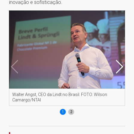
inovação e sofisticação.
Walter Angst, CEO da Lindt no Brasil. FOTO: Wilson
Re
Camargo/NTAI
Wi
1
2