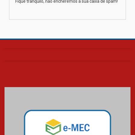
Fique tranquilo, não encheremos a sua caixa de spam!
Transformadora reúne
docentes para debater
inovação e desafios da
educação superior
04.08.2026