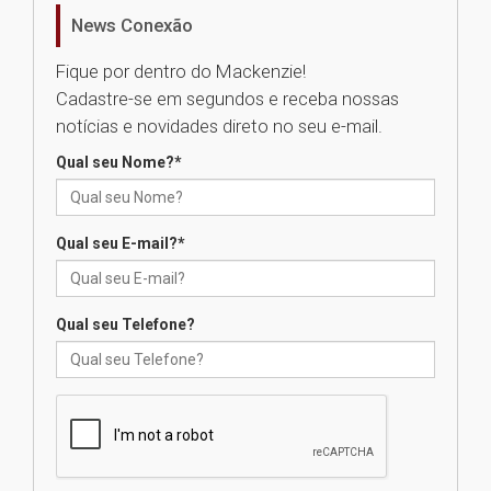
homenageia artista brasileira
News Conexão
05.08.2026
Fique por dentro do Mackenzie!
Cadastre-se em segundos e receba nossas
Universidade Mackenzie
notícias e novidades direto no seu e-mail.
realizará nova edição da Feira
EducationUSA
Qual seu Nome?
*
05.08.2026
Qual seu E-mail?
*
Seminário discute desafios
das novas tecnologias em
sistemas solares residenciais
04.08.2026
Qual seu Telefone?
Mackenzie recepciona os
calouros do segundo semestre
de 2026
04.08.2026