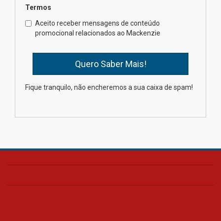
Termos
Como o Colégio Mackenzie
Brasília prepara seus
Aceito receber mensagens de conteúdo
estudantes para o PAS antes
promocional relacionados ao Mackenzie
mesmo do Ensino Médio
04.08.2026
Como os pais podem investir
Fique tranquilo, não encheremos a sua caixa de spam!
na educação dos filhos além da
escola
04.08.2026